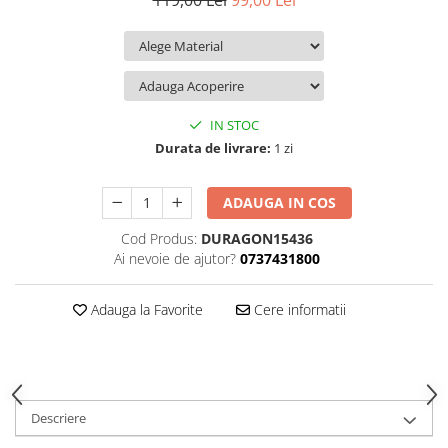
119,00 Lei
99,00 Lei
iQOO
Motorola
Opel
Itel
Nokia
Peugeot
Jolla
OnePlus
Porsche
Kyocera
Oppo
Renault
IN STOC
Lava
Oukitel
Seat
Durata de livrare:
1 zi
Leeco
Plum
Skoda
ADAUGA IN COS
Lenovo
Realme
Ssangyong
Cod Produs:
DURAGON15436
LG
Samsung
Subaru
Ai nevoie de ajutor?
0737431800
Maxwest
Sanko
Suzuki
Meizu
T-Mobile
Tesla
Adauga la Favorite
Cere informatii
Micromax
TCL
Toyota
Microsoft
Tecno
Volkswagen
Motorola
UGEE
Volvo
Descriere
Nio
Ulefone