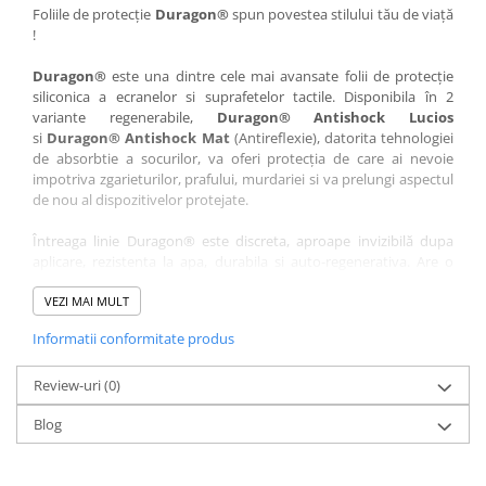
Nokia
Umidigi
Foliile de protecție
Duragon®
spun povestea stilului tău de viață
!
Nothing
verykool
Duragon®
este una dintre cele mai avansate folii de protecție
OnePlus
Vivo
siliconica a ecranelor si suprafetelor tactile. Disponibila în 2
Oppo
Vodafone
variante regenerabile,
Duragon® Antishock Lucios
si
Duragon® Antishock Mat
(Antireflexie), datorita tehnologiei
Orange
Wacom
de absorbtie a socurilor, va oferi protecția de care ai nevoie
Oukitel
Xiaomi
impotriva zgarieturilor, prafului, murdariei si va prelungi aspectul
de nou al dispozitivelor protejate.
Palm
Yezz
Întreaga linie Duragon® este discreta, aproape invizibilă dupa
Panasonic
Zamolxe
aplicare, rezistenta la apa, durabila si auto-regenerativa. Are o
Plum
ZTE
sensibilitate ridicată la atingere, iar luminozitatea afișajului este
complet păstrată.
VEZI MAI MULT
Posh
Informatii conformitate produs
Folia Duragon® vine insotita de un kit complet de instalare ce
Qmobile
conține:
Razer
Review-uri
1 x folie display
(0)
1 x șervețel microfibră
Realme
Blog
1 x mini spray gel
Samsung
1 x mini racletă
Fiecare folie este tăiată astfel încât să fie compatibilă cu modelul
Sharp