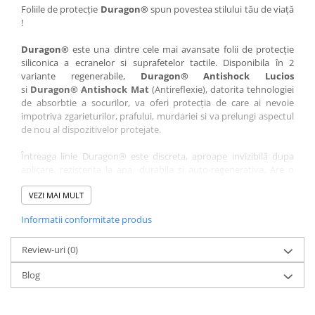
Nokia
Umidigi
Foliile de protecție
Duragon®
spun povestea stilului tău de viață
!
Nothing
verykool
Duragon®
este una dintre cele mai avansate folii de protecție
OnePlus
Vivo
siliconica a ecranelor si suprafetelor tactile. Disponibila în 2
Oppo
Vodafone
variante regenerabile,
Duragon® Antishock Lucios
si
Duragon® Antishock Mat
(Antireflexie), datorita tehnologiei
Orange
Wacom
de absorbtie a socurilor, va oferi protecția de care ai nevoie
Oukitel
Xiaomi
impotriva zgarieturilor, prafului, murdariei si va prelungi aspectul
de nou al dispozitivelor protejate.
Palm
Yezz
Întreaga linie Duragon® este discreta, aproape invizibilă dupa
Panasonic
Zamolxe
aplicare, rezistenta la apa, durabila si auto-regenerativa. Are o
Plum
ZTE
sensibilitate ridicată la atingere, iar luminozitatea afișajului este
complet păstrată.
VEZI MAI MULT
Posh
Informatii conformitate produs
Folia Duragon® vine insotita de un kit complet de instalare ce
Qmobile
conține:
Razer
Review-uri
1 x folie display
(0)
1 x șervețel microfibră
Realme
Blog
1 x mini spray gel
Samsung
1 x mini racletă
Fiecare folie este tăiată astfel încât să fie compatibilă cu modelul
Sharp