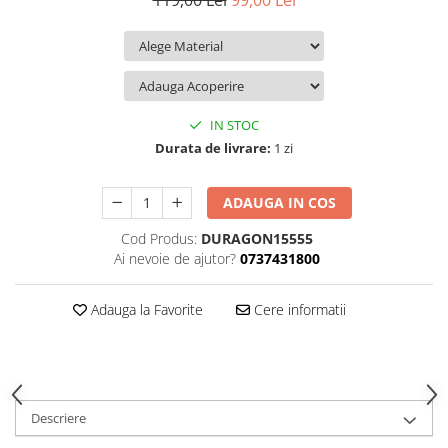
119,00 Lei
99,00 Lei
iQOO
Motorola
Opel
Itel
Nokia
Peugeot
Jolla
OnePlus
Porsche
Kyocera
Oppo
Renault
IN STOC
Lava
Oukitel
Seat
Durata de livrare:
1 zi
Leeco
Plum
Skoda
ADAUGA IN COS
Lenovo
Realme
Ssangyong
Cod Produs:
DURAGON15555
LG
Samsung
Subaru
Ai nevoie de ajutor?
0737431800
Maxwest
Sanko
Suzuki
Meizu
T-Mobile
Tesla
Adauga la Favorite
Cere informatii
Micromax
TCL
Toyota
Microsoft
Tecno
Volkswagen
Motorola
UGEE
Volvo
Descriere
Nio
Ulefone