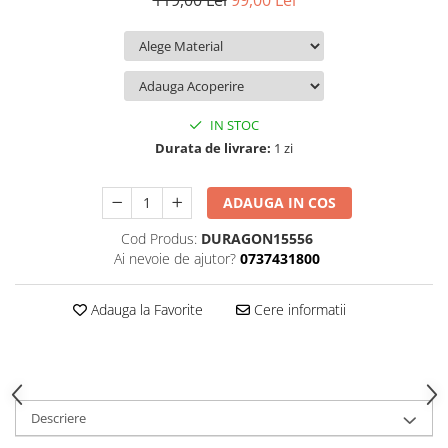
119,00 Lei
99,00 Lei
iQOO
Motorola
Opel
Itel
Nokia
Peugeot
Jolla
OnePlus
Porsche
Kyocera
Oppo
Renault
IN STOC
Lava
Oukitel
Seat
Durata de livrare:
1 zi
Leeco
Plum
Skoda
ADAUGA IN COS
Lenovo
Realme
Ssangyong
Cod Produs:
DURAGON15556
LG
Samsung
Subaru
Ai nevoie de ajutor?
0737431800
Maxwest
Sanko
Suzuki
Meizu
T-Mobile
Tesla
Adauga la Favorite
Cere informatii
Micromax
TCL
Toyota
Microsoft
Tecno
Volkswagen
Motorola
UGEE
Volvo
Descriere
Nio
Ulefone