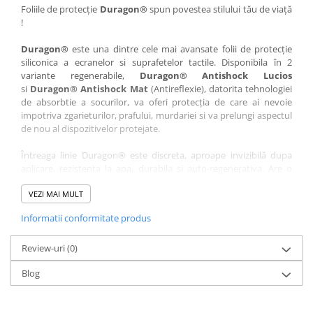
Nokia
Umidigi
Foliile de protecție
Duragon®
spun povestea stilului tău de viață
!
Nothing
verykool
Duragon®
este una dintre cele mai avansate folii de protecție
OnePlus
Vivo
siliconica a ecranelor si suprafetelor tactile. Disponibila în 2
Oppo
Vodafone
variante regenerabile,
Duragon® Antishock Lucios
si
Duragon® Antishock Mat
(Antireflexie), datorita tehnologiei
Orange
Wacom
de absorbtie a socurilor, va oferi protecția de care ai nevoie
Oukitel
Xiaomi
impotriva zgarieturilor, prafului, murdariei si va prelungi aspectul
de nou al dispozitivelor protejate.
Palm
Yezz
Întreaga linie Duragon® este discreta, aproape invizibilă dupa
Panasonic
Zamolxe
aplicare, rezistenta la apa, durabila si auto-regenerativa. Are o
Plum
ZTE
sensibilitate ridicată la atingere, iar luminozitatea afișajului este
complet păstrată.
VEZI MAI MULT
Posh
Informatii conformitate produs
Folia Duragon® vine insotita de un kit complet de instalare ce
Qmobile
conține:
Razer
Review-uri
1 x folie display
(0)
1 x șervețel microfibră
Realme
Blog
1 x mini spray gel
Samsung
1 x mini racletă
Fiecare folie este tăiată astfel încât să fie compatibilă cu modelul
Sharp