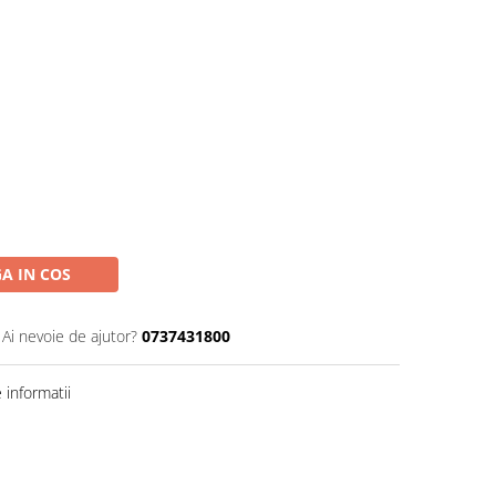
A IN COS
Ai nevoie de ajutor?
0737431800
informatii