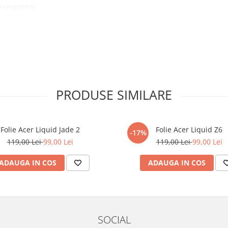
 ce conține:
ă cu modelul menționat în titlul
xperienta anterioara cu produse
PRODUSE SIMILARE
ului te vor ghida pas cu pas catre
tentie sporita in urmatoarele ore
ata, insa dispozitivul va fi complet
Folie Acer Liquid Jade 2
Folie Acer Liquid Z6
-17%
119,00 Lei
99,00 Lei
119,00 Lei
99,00 Lei
elul următor !
ADAUGA IN COS
ADAUGA IN COS
SOCIAL