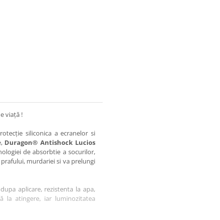
e viață !
otecție siliconica a ecranelor si
e,
Duragon® Antishock Lucios
nologiei de absorbtie a socurilor,
 prafului, murdariei si va prelungi
dupa aplicare, rezistenta la apa,
tă la atingere, iar luminozitatea