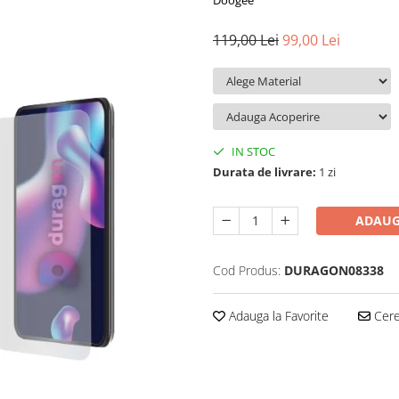
Doogee
119,00 Lei
99,00 Lei
IN STOC
Durata de livrare:
1 zi
ADAUG
Cod Produs:
DURAGON08338
Adauga la Favorite
Cere 