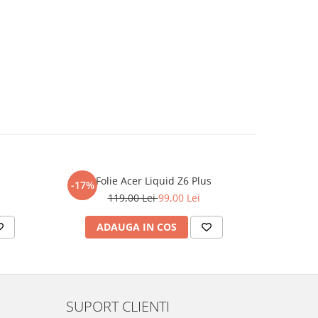
Folie Acer Liquid Z6 Plus
F
-17%
-17%
119,00 Lei
99,00 Lei
ADAUGA IN COS
AD
SUPORT CLIENTI