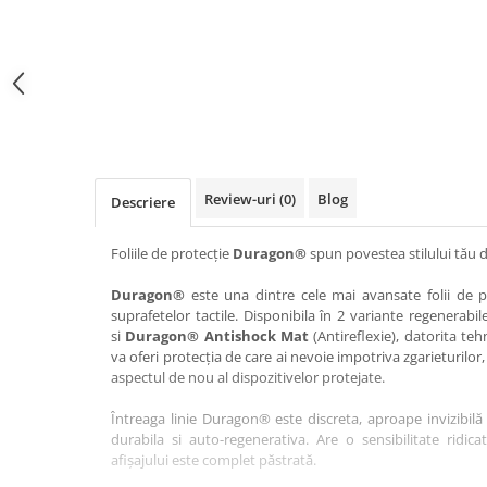
Haier
Huawei
Lexus
Skmei
Honor
HUION
Maserati
Suunto
HP
Icemobile
Mazda
The iHealth
HTC
Infinix
Mercedes-Benz
vivo
Huawei
itel
MG
Xiaomi
Icemobile
Lenovo
Mini Cooper
Review-uri
(0)
Blog
Descriere
Infinix
LG
Mitsubishi
Intex
Microsoft
Nissan
Foliile de protecție
Duragon®
spun povestea stilului tău d
iQOO
Motorola
Opel
Duragon®
este una dintre cele mai avansate folii de pr
suprafetelor tactile. Disponibila în 2 variante regenerabil
Itel
Nokia
Peugeot
si
Duragon® Antishock Mat
(Antireflexie), datorita teh
Jolla
OnePlus
Porsche
va oferi protecția de care ai nevoie impotriva zgarieturilor,
aspectul de nou al dispozitivelor protejate.
Kyocera
Oppo
Renault
Întreaga linie Duragon® este discreta, aproape invizibilă 
Lava
Oukitel
Seat
durabila si auto-regenerativa. Are o sensibilitate ridica
Leeco
Plum
Skoda
afișajului este complet păstrată.