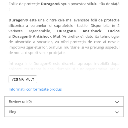
Nokia
Umidigi
Foliile de protecție
Duragon®
spun povestea stilului tău de viață
!
Nothing
verykool
Duragon®
este una dintre cele mai avansate folii de protecție
OnePlus
Vivo
siliconica a ecranelor si suprafetelor tactile. Disponibila în 2
Oppo
Vodafone
variante regenerabile,
Duragon® Antishock Lucios
si
Duragon® Antishock Mat
(Antireflexie), datorita tehnologiei
Orange
Wacom
de absorbtie a socurilor, va oferi protecția de care ai nevoie
Oukitel
Xiaomi
impotriva zgarieturilor, prafului, murdariei si va prelungi aspectul
de nou al dispozitivelor protejate.
Palm
Yezz
Întreaga linie Duragon® este discreta, aproape invizibilă dupa
Panasonic
Zamolxe
aplicare, rezistenta la apa, durabila si auto-regenerativa. Are o
Plum
ZTE
sensibilitate ridicată la atingere, iar luminozitatea afișajului este
complet păstrată.
VEZI MAI MULT
Posh
Informatii conformitate produs
Folia Duragon® vine insotita de un kit complet de instalare ce
Qmobile
conține:
Razer
Review-uri
1 x folie display
(0)
1 x șervețel microfibră
Realme
Blog
1 x mini spray gel
Samsung
1 x mini racletă
Fiecare folie este tăiată astfel încât să fie compatibilă cu modelul
Sharp