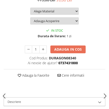
119,00 Lei
99,00 Lei
iQOO
Motorola
Opel
Itel
Nokia
Peugeot
Jolla
OnePlus
Porsche
Kyocera
Oppo
Renault
IN STOC
Lava
Oukitel
Seat
Durata de livrare:
1 zi
Leeco
Plum
Skoda
ADAUGA IN COS
Lenovo
Realme
Ssangyong
Cod Produs:
DURAGON08340
LG
Samsung
Subaru
Ai nevoie de ajutor?
0737431800
Maxwest
Sanko
Suzuki
Meizu
T-Mobile
Tesla
Adauga la Favorite
Cere informatii
Micromax
TCL
Toyota
Microsoft
Tecno
Volkswagen
Motorola
UGEE
Volvo
Descriere
Nio
Ulefone