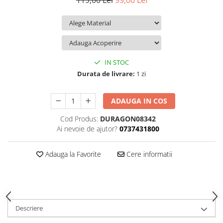
119,00 Lei
99,00 Lei
iQOO
Motorola
Opel
Itel
Nokia
Peugeot
Jolla
OnePlus
Porsche
Kyocera
Oppo
Renault
IN STOC
Lava
Oukitel
Seat
Durata de livrare:
1 zi
Leeco
Plum
Skoda
ADAUGA IN COS
Lenovo
Realme
Ssangyong
Cod Produs:
DURAGON08342
LG
Samsung
Subaru
Ai nevoie de ajutor?
0737431800
Maxwest
Sanko
Suzuki
Meizu
T-Mobile
Tesla
Adauga la Favorite
Cere informatii
Micromax
TCL
Toyota
Microsoft
Tecno
Volkswagen
Motorola
UGEE
Volvo
Descriere
Nio
Ulefone