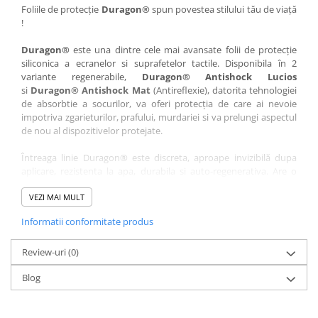
Nokia
Umidigi
Foliile de protecție
Duragon®
spun povestea stilului tău de viață
!
Nothing
verykool
Duragon®
este una dintre cele mai avansate folii de protecție
OnePlus
Vivo
siliconica a ecranelor si suprafetelor tactile. Disponibila în 2
Oppo
Vodafone
variante regenerabile,
Duragon® Antishock Lucios
si
Duragon® Antishock Mat
(Antireflexie), datorita tehnologiei
Orange
Wacom
de absorbtie a socurilor, va oferi protecția de care ai nevoie
Oukitel
Xiaomi
impotriva zgarieturilor, prafului, murdariei si va prelungi aspectul
de nou al dispozitivelor protejate.
Palm
Yezz
Întreaga linie Duragon® este discreta, aproape invizibilă dupa
Panasonic
Zamolxe
aplicare, rezistenta la apa, durabila si auto-regenerativa. Are o
Plum
ZTE
sensibilitate ridicată la atingere, iar luminozitatea afișajului este
complet păstrată.
VEZI MAI MULT
Posh
Informatii conformitate produs
Folia Duragon® vine insotita de un kit complet de instalare ce
Qmobile
conține:
Razer
Review-uri
1 x folie display
(0)
1 x șervețel microfibră
Realme
Blog
1 x mini spray gel
Samsung
1 x mini racletă
Fiecare folie este tăiată astfel încât să fie compatibilă cu modelul
Sharp