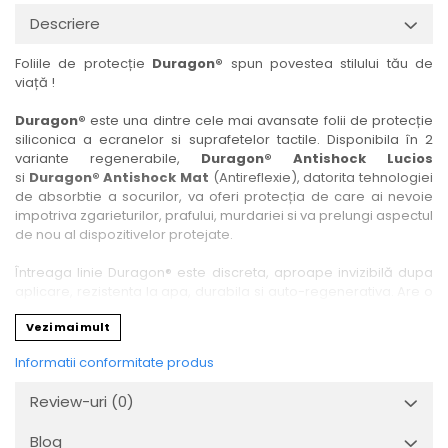
Nokia
Umidigi
Descriere
Nothing
verykool
Foliile de protecție
Duragon®
spun povestea stilului tău de
OnePlus
Vivo
viață !
Oppo
Vodafone
Duragon®
este una dintre cele mai avansate folii de protecție
Orange
Wacom
siliconica a ecranelor si suprafetelor tactile. Disponibila în 2
variante regenerabile,
Duragon® Antishock Lucios
Oukitel
Xiaomi
si
Duragon® Antishock Mat
(Antireflexie), datorita tehnologiei
Palm
Yezz
de absorbtie a socurilor, va oferi protecția de care ai nevoie
impotriva zgarieturilor, prafului, murdariei si va prelungi aspectul
Panasonic
Zamolxe
de nou al dispozitivelor protejate.
Plum
ZTE
Întreaga linie Duragon® este discreta, aproape invizibilă dupa
Posh
aplicare, rezistenta la apa, durabila si auto-regenerativa. Are o
sensibilitate ridicată la atingere, iar luminozitatea afișajului este
Qmobile
Vezi mai mult
complet păstrată.
Razer
Informatii conformitate produs
Folia Duragon® vine insotita de un kit complet de instalare ce
Realme
conține:
Review-uri
(0)
1 x folie display
Samsung
1 x șervețel microfibră
Blog
Sharp
1 x mini spray gel