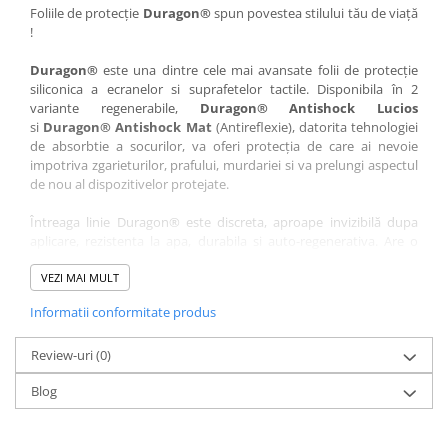
Nokia
Umidigi
Foliile de protecție
Duragon®
spun povestea stilului tău de viață
!
Nothing
verykool
Duragon®
este una dintre cele mai avansate folii de protecție
OnePlus
Vivo
siliconica a ecranelor si suprafetelor tactile. Disponibila în 2
Oppo
Vodafone
variante regenerabile,
Duragon® Antishock Lucios
si
Duragon® Antishock Mat
(Antireflexie), datorita tehnologiei
Orange
Wacom
de absorbtie a socurilor, va oferi protecția de care ai nevoie
Oukitel
Xiaomi
impotriva zgarieturilor, prafului, murdariei si va prelungi aspectul
de nou al dispozitivelor protejate.
Palm
Yezz
Întreaga linie Duragon® este discreta, aproape invizibilă dupa
Panasonic
Zamolxe
aplicare, rezistenta la apa, durabila si auto-regenerativa. Are o
Plum
ZTE
sensibilitate ridicată la atingere, iar luminozitatea afișajului este
complet păstrată.
VEZI MAI MULT
Posh
Informatii conformitate produs
Folia Duragon® vine insotita de un kit complet de instalare ce
Qmobile
conține:
Razer
Review-uri
1 x folie display
(0)
1 x șervețel microfibră
Realme
Blog
1 x mini spray gel
Samsung
1 x mini racletă
Fiecare folie este tăiată astfel încât să fie compatibilă cu modelul
Sharp