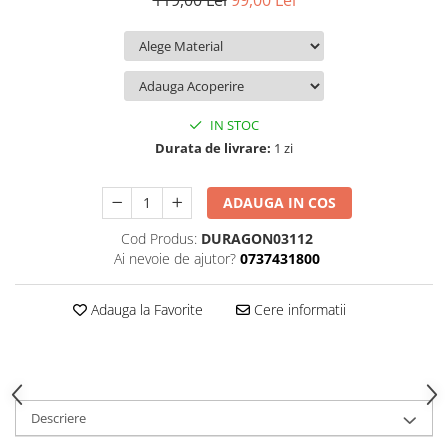
119,00 Lei
99,00 Lei
iQOO
Motorola
Opel
Itel
Nokia
Peugeot
Jolla
OnePlus
Porsche
Kyocera
Oppo
Renault
IN STOC
Lava
Oukitel
Seat
Durata de livrare:
1 zi
Leeco
Plum
Skoda
ADAUGA IN COS
Lenovo
Realme
Ssangyong
Cod Produs:
DURAGON03112
LG
Samsung
Subaru
Ai nevoie de ajutor?
0737431800
Maxwest
Sanko
Suzuki
Meizu
T-Mobile
Tesla
Adauga la Favorite
Cere informatii
Micromax
TCL
Toyota
Microsoft
Tecno
Volkswagen
Motorola
UGEE
Volvo
Descriere
Nio
Ulefone