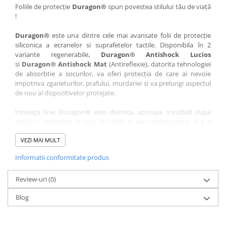
Nokia
Umidigi
Foliile de protecție
Duragon®
spun povestea stilului tău de viață
!
Nothing
verykool
Duragon®
este una dintre cele mai avansate folii de protecție
OnePlus
Vivo
siliconica a ecranelor si suprafetelor tactile. Disponibila în 2
Oppo
Vodafone
variante regenerabile,
Duragon® Antishock Lucios
si
Duragon® Antishock Mat
(Antireflexie), datorita tehnologiei
Orange
Wacom
de absorbtie a socurilor, va oferi protecția de care ai nevoie
Oukitel
Xiaomi
impotriva zgarieturilor, prafului, murdariei si va prelungi aspectul
de nou al dispozitivelor protejate.
Palm
Yezz
Întreaga linie Duragon® este discreta, aproape invizibilă dupa
Panasonic
Zamolxe
aplicare, rezistenta la apa, durabila si auto-regenerativa. Are o
Plum
ZTE
sensibilitate ridicată la atingere, iar luminozitatea afișajului este
complet păstrată.
VEZI MAI MULT
Posh
Informatii conformitate produs
Folia Duragon® vine insotita de un kit complet de instalare ce
Qmobile
conține:
Razer
Review-uri
1 x folie display
(0)
1 x șervețel microfibră
Realme
Blog
1 x mini spray gel
Samsung
1 x mini racletă
Fiecare folie este tăiată astfel încât să fie compatibilă cu modelul
Sharp