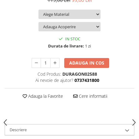
119,00 Lei
99,00 Lei
iQOO
Motorola
Opel
Itel
Nokia
Peugeot
Jolla
OnePlus
Porsche
Kyocera
Oppo
Renault
IN STOC
Lava
Oukitel
Seat
Durata de livrare:
1 zi
Leeco
Plum
Skoda
ADAUGA IN COS
Lenovo
Realme
Ssangyong
Cod Produs:
DURAGON02588
LG
Samsung
Subaru
Ai nevoie de ajutor?
0737431800
Maxwest
Sanko
Suzuki
Meizu
T-Mobile
Tesla
Adauga la Favorite
Cere informatii
Micromax
TCL
Toyota
Microsoft
Tecno
Volkswagen
Motorola
UGEE
Volvo
Descriere
Nio
Ulefone