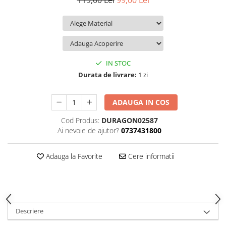
119,00 Lei
99,00 Lei
iQOO
Motorola
Opel
Itel
Nokia
Peugeot
Jolla
OnePlus
Porsche
Kyocera
Oppo
Renault
IN STOC
Lava
Oukitel
Seat
Durata de livrare:
1 zi
Leeco
Plum
Skoda
ADAUGA IN COS
Lenovo
Realme
Ssangyong
Cod Produs:
DURAGON02587
LG
Samsung
Subaru
Ai nevoie de ajutor?
0737431800
Maxwest
Sanko
Suzuki
Meizu
T-Mobile
Tesla
Adauga la Favorite
Cere informatii
Micromax
TCL
Toyota
Microsoft
Tecno
Volkswagen
Motorola
UGEE
Volvo
Descriere
Nio
Ulefone