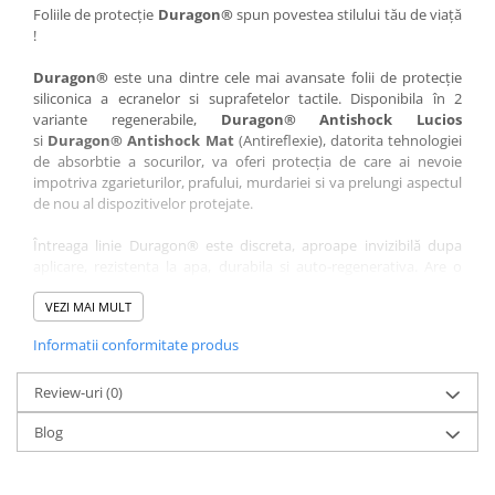
Nokia
Umidigi
Foliile de protecție
Duragon®
spun povestea stilului tău de viață
!
Nothing
verykool
Duragon®
este una dintre cele mai avansate folii de protecție
OnePlus
Vivo
siliconica a ecranelor si suprafetelor tactile. Disponibila în 2
Oppo
Vodafone
variante regenerabile,
Duragon® Antishock Lucios
si
Duragon® Antishock Mat
(Antireflexie), datorita tehnologiei
Orange
Wacom
de absorbtie a socurilor, va oferi protecția de care ai nevoie
Oukitel
Xiaomi
impotriva zgarieturilor, prafului, murdariei si va prelungi aspectul
de nou al dispozitivelor protejate.
Palm
Yezz
Întreaga linie Duragon® este discreta, aproape invizibilă dupa
Panasonic
Zamolxe
aplicare, rezistenta la apa, durabila si auto-regenerativa. Are o
Plum
ZTE
sensibilitate ridicată la atingere, iar luminozitatea afișajului este
complet păstrată.
VEZI MAI MULT
Posh
Informatii conformitate produs
Folia Duragon® vine insotita de un kit complet de instalare ce
Qmobile
conține:
Razer
Review-uri
1 x folie display
(0)
1 x șervețel microfibră
Realme
Blog
1 x mini spray gel
Samsung
1 x mini racletă
Fiecare folie este tăiată astfel încât să fie compatibilă cu modelul
Sharp