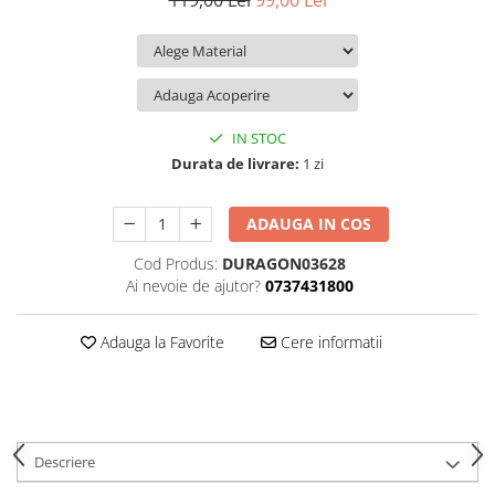
119,00 Lei
99,00 Lei
iQOO
Motorola
Opel
Itel
Nokia
Peugeot
Jolla
OnePlus
Porsche
Kyocera
Oppo
Renault
IN STOC
Lava
Oukitel
Seat
Durata de livrare:
1 zi
Leeco
Plum
Skoda
ADAUGA IN COS
Lenovo
Realme
Ssangyong
Cod Produs:
DURAGON03628
LG
Samsung
Subaru
Ai nevoie de ajutor?
0737431800
Maxwest
Sanko
Suzuki
Meizu
T-Mobile
Tesla
Adauga la Favorite
Cere informatii
Micromax
TCL
Toyota
Microsoft
Tecno
Volkswagen
Motorola
UGEE
Volvo
Descriere
Nio
Ulefone