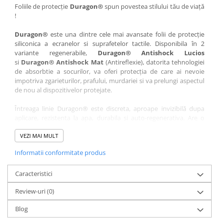
Nokia
Umidigi
Foliile de protecție
Duragon®
spun povestea stilului tău de viață
!
Nothing
verykool
Duragon®
este una dintre cele mai avansate folii de protecție
OnePlus
Vivo
siliconica a ecranelor si suprafetelor tactile. Disponibila în 2
Oppo
Vodafone
variante regenerabile,
Duragon® Antishock Lucios
si
Duragon® Antishock Mat
(Antireflexie), datorita tehnologiei
Orange
Wacom
de absorbtie a socurilor, va oferi protecția de care ai nevoie
Oukitel
Xiaomi
impotriva zgarieturilor, prafului, murdariei si va prelungi aspectul
de nou al dispozitivelor protejate.
Palm
Yezz
Întreaga linie Duragon® este discreta, aproape invizibilă dupa
Panasonic
Zamolxe
aplicare, rezistenta la apa, durabila si auto-regenerativa. Are o
Plum
ZTE
sensibilitate ridicată la atingere, iar luminozitatea afișajului este
complet păstrată.
VEZI MAI MULT
Posh
Informatii conformitate produs
Folia Duragon® vine insotita de un kit complet de instalare ce
Qmobile
conține:
Razer
Caracteristici
1 x folie display
1 x șervețel microfibră
Realme
Review-uri
(0)
1 x mini spray gel
Samsung
1 x mini racletă
Blog
Fiecare folie este tăiată astfel încât să fie compatibilă cu modelul
Sharp