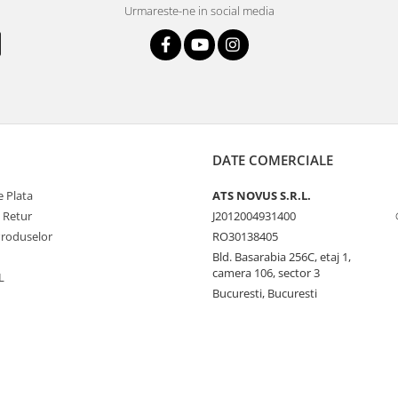
Urmareste-ne in social media
DATE COMERCIALE
 Plata
ATS NOVUS S.R.L.
e Retur
J2012004931400
Produselor
RO30138405
Bld. Basarabia 256C, etaj 1,
camera 106, sector 3
L
Bucuresti, Bucuresti