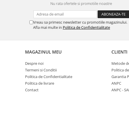
Nu rata ofertele si promotiile noastre
Panasonic
Zamolxe
Plum
ZTE
Vreau sa primesc newsletter cu promotiile magazinului.
Posh
Afla mai multe in
Politica de Confidentialitate
Qmobile
Razer
Realme
MAGAZINUL MEU
CLIENTI
Samsung
Despre noi
Metode de
Sharp
Termeni si Conditii
Politica d
Sonim
Politica de Confidentialitate
Garantia 
Politica de livrare
ANPC
Sony
Contact
ANPC - SA
T-mobile
TCL
Tecno
Ulefone