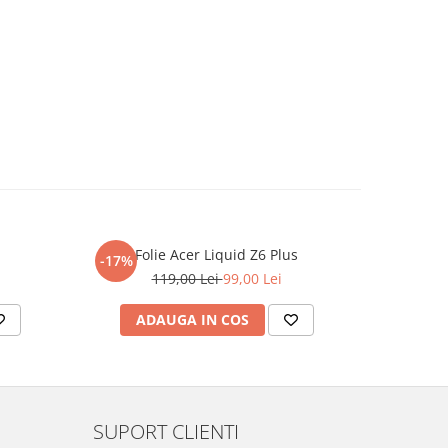
Folie Acer Liquid Z6 Plus
F
-17%
-17%
119,00 Lei
99,00 Lei
ADAUGA IN COS
AD
SUPORT CLIENTI