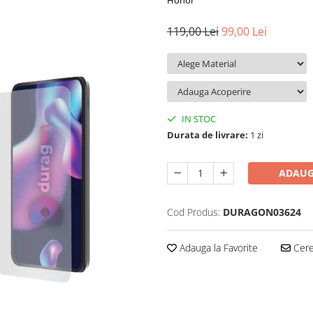
Honor
119,00 Lei
99,00 Lei
IN STOC
Durata de livrare:
1 zi
ADAUG
Cod Produs:
DURAGON03624
Adauga la Favorite
Cere 