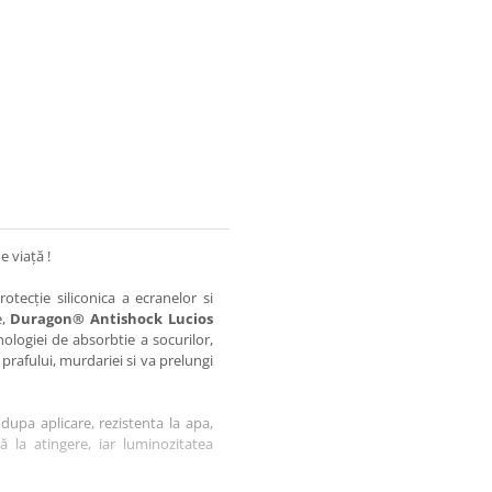
e viață !
otecție siliconica a ecranelor si
e,
Duragon® Antishock Lucios
nologiei de absorbtie a socurilor,
 prafului, murdariei si va prelungi
dupa aplicare, rezistenta la apa,
tă la atingere, iar luminozitatea