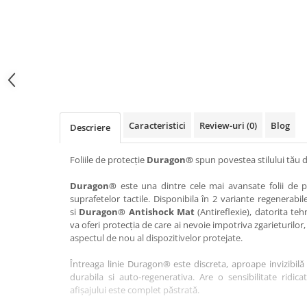
Haier
Huawei
Lexus
Skmei
Honor
HUION
Maserati
Suunto
HP
Icemobile
Mazda
The iHealth
HTC
Infinix
Mercedes-Benz
vivo
Huawei
itel
MG
Xiaomi
Icemobile
Lenovo
Mini Cooper
Caracteristici
Review-uri
(0)
Blog
Descriere
Infinix
LG
Mitsubishi
Intex
Microsoft
Nissan
Foliile de protecție
Duragon®
spun povestea stilului tău d
iQOO
Motorola
Opel
Duragon®
este una dintre cele mai avansate folii de pr
suprafetelor tactile. Disponibila în 2 variante regenerabil
Itel
Nokia
Peugeot
si
Duragon® Antishock Mat
(Antireflexie), datorita teh
Jolla
OnePlus
Porsche
va oferi protecția de care ai nevoie impotriva zgarieturilor,
aspectul de nou al dispozitivelor protejate.
Kyocera
Oppo
Renault
Întreaga linie Duragon® este discreta, aproape invizibilă 
Lava
Oukitel
Seat
durabila si auto-regenerativa. Are o sensibilitate ridica
Leeco
Plum
Skoda
afișajului este complet păstrată.