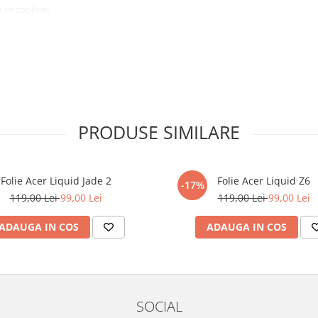
 ce conține:
ă cu modelul menționat în titlul
xperienta anterioara cu produse
PRODUSE SIMILARE
ului te vor ghida pas cu pas catre
tentie sporita in urmatoarele ore
ata, insa dispozitivul va fi complet
Folie Acer Liquid Jade 2
Folie Acer Liquid Z6
-17%
119,00 Lei
99,00 Lei
119,00 Lei
99,00 Lei
elul următor !
ADAUGA IN COS
ADAUGA IN COS
SOCIAL