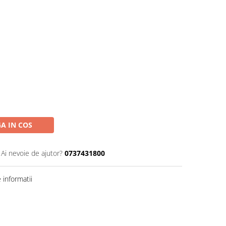
A IN COS
Ai nevoie de ajutor?
0737431800
informatii