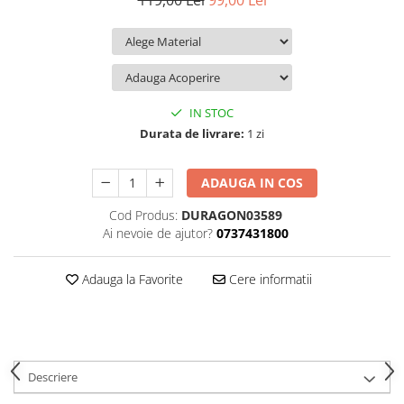
119,00 Lei
99,00 Lei
iQOO
Motorola
Opel
Itel
Nokia
Peugeot
Jolla
OnePlus
Porsche
Kyocera
Oppo
Renault
IN STOC
Lava
Oukitel
Seat
Durata de livrare:
1 zi
Leeco
Plum
Skoda
ADAUGA IN COS
Lenovo
Realme
Ssangyong
Cod Produs:
DURAGON03589
LG
Samsung
Subaru
Ai nevoie de ajutor?
0737431800
Maxwest
Sanko
Suzuki
Meizu
T-Mobile
Tesla
Adauga la Favorite
Cere informatii
Micromax
TCL
Toyota
Microsoft
Tecno
Volkswagen
Motorola
UGEE
Volvo
Descriere
Nio
Ulefone