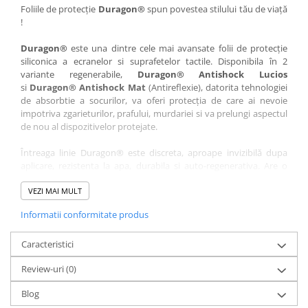
Nokia
Umidigi
Foliile de protecție
Duragon®
spun povestea stilului tău de viață
!
Nothing
verykool
Duragon®
este una dintre cele mai avansate folii de protecție
OnePlus
Vivo
siliconica a ecranelor si suprafetelor tactile. Disponibila în 2
Oppo
Vodafone
variante regenerabile,
Duragon® Antishock Lucios
si
Duragon® Antishock Mat
(Antireflexie), datorita tehnologiei
Orange
Wacom
de absorbtie a socurilor, va oferi protecția de care ai nevoie
Oukitel
Xiaomi
impotriva zgarieturilor, prafului, murdariei si va prelungi aspectul
de nou al dispozitivelor protejate.
Palm
Yezz
Întreaga linie Duragon® este discreta, aproape invizibilă dupa
Panasonic
Zamolxe
aplicare, rezistenta la apa, durabila si auto-regenerativa. Are o
Plum
ZTE
sensibilitate ridicată la atingere, iar luminozitatea afișajului este
complet păstrată.
VEZI MAI MULT
Posh
Informatii conformitate produs
Folia Duragon® vine insotita de un kit complet de instalare ce
Qmobile
conține:
Razer
Caracteristici
1 x folie display
1 x șervețel microfibră
Realme
Review-uri
(0)
1 x mini spray gel
Samsung
1 x mini racletă
Blog
Fiecare folie este tăiată astfel încât să fie compatibilă cu modelul
Sharp