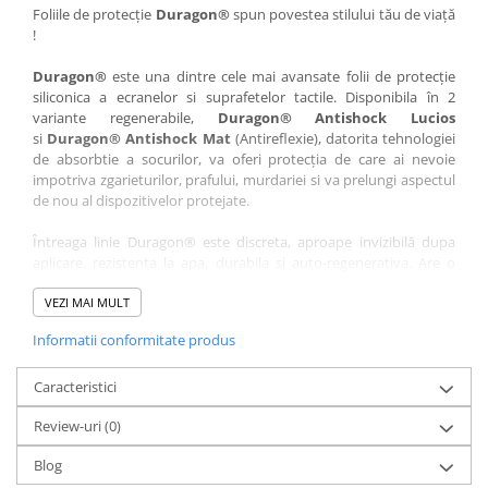
Nokia
Umidigi
Foliile de protecție
Duragon®
spun povestea stilului tău de viață
!
Nothing
verykool
Duragon®
este una dintre cele mai avansate folii de protecție
OnePlus
Vivo
siliconica a ecranelor si suprafetelor tactile. Disponibila în 2
Oppo
Vodafone
variante regenerabile,
Duragon® Antishock Lucios
si
Duragon® Antishock Mat
(Antireflexie), datorita tehnologiei
Orange
Wacom
de absorbtie a socurilor, va oferi protecția de care ai nevoie
Oukitel
Xiaomi
impotriva zgarieturilor, prafului, murdariei si va prelungi aspectul
de nou al dispozitivelor protejate.
Palm
Yezz
Întreaga linie Duragon® este discreta, aproape invizibilă dupa
Panasonic
Zamolxe
aplicare, rezistenta la apa, durabila si auto-regenerativa. Are o
Plum
ZTE
sensibilitate ridicată la atingere, iar luminozitatea afișajului este
complet păstrată.
VEZI MAI MULT
Posh
Informatii conformitate produs
Folia Duragon® vine insotita de un kit complet de instalare ce
Qmobile
conține:
Razer
Caracteristici
1 x folie display
1 x șervețel microfibră
Realme
Review-uri
(0)
1 x mini spray gel
Samsung
1 x mini racletă
Blog
Fiecare folie este tăiată astfel încât să fie compatibilă cu modelul
Sharp