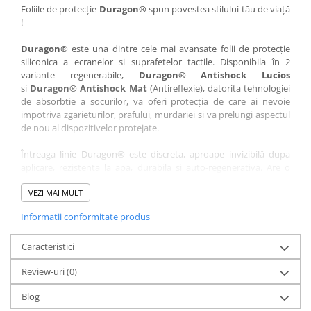
Nokia
Umidigi
Foliile de protecție
Duragon®
spun povestea stilului tău de viață
!
Nothing
verykool
Duragon®
este una dintre cele mai avansate folii de protecție
OnePlus
Vivo
siliconica a ecranelor si suprafetelor tactile. Disponibila în 2
Oppo
Vodafone
variante regenerabile,
Duragon® Antishock Lucios
si
Duragon® Antishock Mat
(Antireflexie), datorita tehnologiei
Orange
Wacom
de absorbtie a socurilor, va oferi protecția de care ai nevoie
Oukitel
Xiaomi
impotriva zgarieturilor, prafului, murdariei si va prelungi aspectul
de nou al dispozitivelor protejate.
Palm
Yezz
Întreaga linie Duragon® este discreta, aproape invizibilă dupa
Panasonic
Zamolxe
aplicare, rezistenta la apa, durabila si auto-regenerativa. Are o
Plum
ZTE
sensibilitate ridicată la atingere, iar luminozitatea afișajului este
complet păstrată.
VEZI MAI MULT
Posh
Informatii conformitate produs
Folia Duragon® vine insotita de un kit complet de instalare ce
Qmobile
conține:
Razer
Caracteristici
1 x folie display
1 x șervețel microfibră
Realme
Review-uri
(0)
1 x mini spray gel
Samsung
1 x mini racletă
Blog
Fiecare folie este tăiată astfel încât să fie compatibilă cu modelul
Sharp