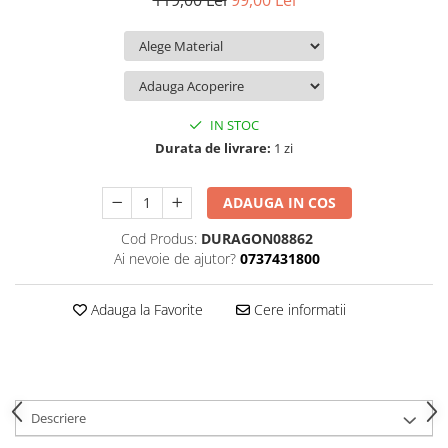
119,00 Lei
99,00 Lei
iQOO
Motorola
Opel
Itel
Nokia
Peugeot
Jolla
OnePlus
Porsche
Kyocera
Oppo
Renault
IN STOC
Lava
Oukitel
Seat
Durata de livrare:
1 zi
Leeco
Plum
Skoda
ADAUGA IN COS
Lenovo
Realme
Ssangyong
Cod Produs:
DURAGON08862
LG
Samsung
Subaru
Ai nevoie de ajutor?
0737431800
Maxwest
Sanko
Suzuki
Meizu
T-Mobile
Tesla
Adauga la Favorite
Cere informatii
Micromax
TCL
Toyota
Microsoft
Tecno
Volkswagen
Motorola
UGEE
Volvo
Descriere
Nio
Ulefone