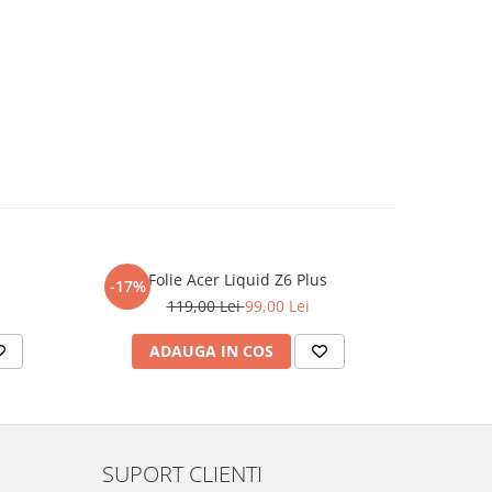
Folie Acer Liquid Z6 Plus
F
-17%
-17%
119,00 Lei
99,00 Lei
ADAUGA IN COS
AD
SUPORT CLIENTI