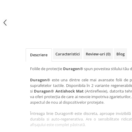
Haier
Huawei
Lexus
Skmei
Honor
HUION
Maserati
Suunto
HP
Icemobile
Mazda
The iHealth
HTC
Infinix
Mercedes-Benz
vivo
Huawei
itel
MG
Xiaomi
Icemobile
Lenovo
Mini Cooper
Caracteristici
Review-uri
(0)
Blog
Descriere
Infinix
LG
Mitsubishi
Intex
Microsoft
Nissan
Foliile de protecție
Duragon®
spun povestea stilului tău d
iQOO
Motorola
Opel
Duragon®
este una dintre cele mai avansate folii de pr
suprafetelor tactile. Disponibila în 2 variante regenerabil
Itel
Nokia
Peugeot
si
Duragon® Antishock Mat
(Antireflexie), datorita teh
Jolla
OnePlus
Porsche
va oferi protecția de care ai nevoie impotriva zgarieturilor,
aspectul de nou al dispozitivelor protejate.
Kyocera
Oppo
Renault
Întreaga linie Duragon® este discreta, aproape invizibilă 
Lava
Oukitel
Seat
durabila si auto-regenerativa. Are o sensibilitate ridica
Leeco
Plum
Skoda
afișajului este complet păstrată.