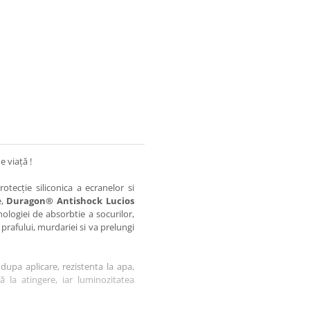
e viață !
otecție siliconica a ecranelor si
e,
Duragon® Antishock Lucios
nologiei de absorbtie a socurilor,
 prafului, murdariei si va prelungi
dupa aplicare, rezistenta la apa,
tă la atingere, iar luminozitatea