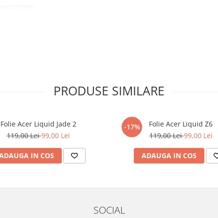
 ce conține:
ă cu modelul menționat în titlul
xperienta anterioara cu produse
PRODUSE SIMILARE
ului te vor ghida pas cu pas catre
tentie sporita in urmatoarele ore
ata, insa dispozitivul va fi complet
Folie Acer Liquid Jade 2
Folie Acer Liquid Z6
-17%
119,00 Lei
99,00 Lei
119,00 Lei
99,00 Lei
elul următor !
ADAUGA IN COS
ADAUGA IN COS
SOCIAL