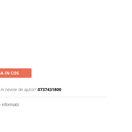
A IN COS
Ai nevoie de ajutor?
0737431800
informatii