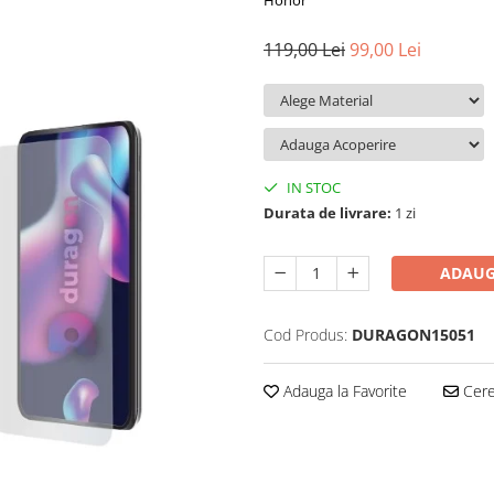
Honor
119,00 Lei
99,00 Lei
IN STOC
Durata de livrare:
1 zi
ADAUG
Cod Produs:
DURAGON15051
Adauga la Favorite
Cere 