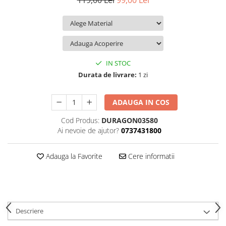
119,00 Lei
99,00 Lei
iQOO
Motorola
Opel
Itel
Nokia
Peugeot
Jolla
OnePlus
Porsche
Kyocera
Oppo
Renault
IN STOC
Lava
Oukitel
Seat
Durata de livrare:
1 zi
Leeco
Plum
Skoda
ADAUGA IN COS
Lenovo
Realme
Ssangyong
Cod Produs:
DURAGON03580
LG
Samsung
Subaru
Ai nevoie de ajutor?
0737431800
Maxwest
Sanko
Suzuki
Meizu
T-Mobile
Tesla
Adauga la Favorite
Cere informatii
Micromax
TCL
Toyota
Microsoft
Tecno
Volkswagen
Motorola
UGEE
Volvo
Descriere
Nio
Ulefone