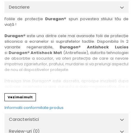
Nokia
Umidigi
Descriere
Nothing
verykool
Foliile de protecție
Duragon®
spun povestea stilului tău de
OnePlus
Vivo
viață !
Oppo
Vodafone
Duragon®
este una dintre cele mai avansate folii de protecție
Orange
Wacom
siliconica a ecranelor si suprafetelor tactile. Disponibila în 2
variante regenerabile,
Duragon® Antishock Lucios
Oukitel
Xiaomi
si
Duragon® Antishock Mat
(Antireflexie), datorita tehnologiei
Palm
Yezz
de absorbtie a socurilor, va oferi protecția de care ai nevoie
impotriva zgarieturilor, prafului, murdariei si va prelungi aspectul
Panasonic
Zamolxe
de nou al dispozitivelor protejate.
Plum
ZTE
Întreaga linie Duragon® este discreta, aproape invizibilă dupa
Posh
aplicare, rezistenta la apa, durabila si auto-regenerativa. Are o
sensibilitate ridicată la atingere, iar luminozitatea afișajului este
Qmobile
Vezi mai mult
complet păstrată.
Razer
Informatii conformitate produs
Folia Duragon® vine insotita de un kit complet de instalare ce
Realme
conține:
Caracteristici
1 x folie display
Samsung
1 x șervețel microfibră
Review-uri
(0)
Sharp
1 x mini spray gel