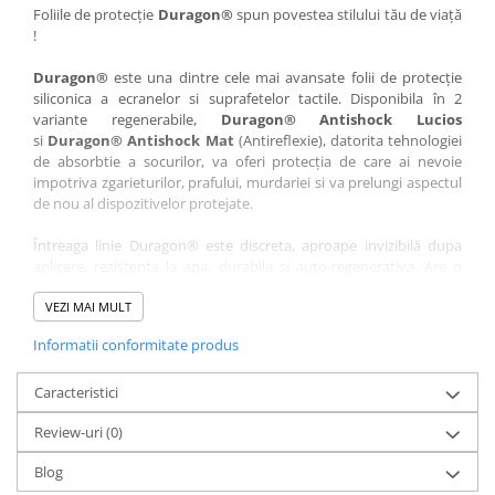
Nokia
Umidigi
Foliile de protecție
Duragon®
spun povestea stilului tău de viață
!
Nothing
verykool
Duragon®
este una dintre cele mai avansate folii de protecție
OnePlus
Vivo
siliconica a ecranelor si suprafetelor tactile. Disponibila în 2
Oppo
Vodafone
variante regenerabile,
Duragon® Antishock Lucios
si
Duragon® Antishock Mat
(Antireflexie), datorita tehnologiei
Orange
Wacom
de absorbtie a socurilor, va oferi protecția de care ai nevoie
Oukitel
Xiaomi
impotriva zgarieturilor, prafului, murdariei si va prelungi aspectul
de nou al dispozitivelor protejate.
Palm
Yezz
Întreaga linie Duragon® este discreta, aproape invizibilă dupa
Panasonic
Zamolxe
aplicare, rezistenta la apa, durabila si auto-regenerativa. Are o
Plum
ZTE
sensibilitate ridicată la atingere, iar luminozitatea afișajului este
complet păstrată.
VEZI MAI MULT
Posh
Informatii conformitate produs
Folia Duragon® vine insotita de un kit complet de instalare ce
Qmobile
conține:
Razer
Caracteristici
1 x folie display
1 x șervețel microfibră
Realme
Review-uri
(0)
1 x mini spray gel
Samsung
1 x mini racletă
Blog
Fiecare folie este tăiată astfel încât să fie compatibilă cu modelul
Sharp