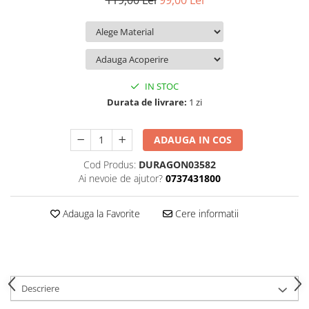
119,00 Lei
99,00 Lei
iQOO
Motorola
Opel
Itel
Nokia
Peugeot
Jolla
OnePlus
Porsche
Kyocera
Oppo
Renault
IN STOC
Lava
Oukitel
Seat
Durata de livrare:
1 zi
Leeco
Plum
Skoda
ADAUGA IN COS
Lenovo
Realme
Ssangyong
Cod Produs:
DURAGON03582
LG
Samsung
Subaru
Ai nevoie de ajutor?
0737431800
Maxwest
Sanko
Suzuki
Meizu
T-Mobile
Tesla
Adauga la Favorite
Cere informatii
Micromax
TCL
Toyota
Microsoft
Tecno
Volkswagen
Motorola
UGEE
Volvo
Descriere
Nio
Ulefone