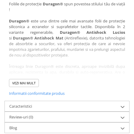
Nokia
Umidigi
Foliile de protecție
Duragon®
spun povestea stilului tău de viață
!
Nothing
verykool
Duragon®
este una dintre cele mai avansate folii de protecție
OnePlus
Vivo
siliconica a ecranelor si suprafetelor tactile. Disponibila în 2
Oppo
Vodafone
variante regenerabile,
Duragon® Antishock Lucios
si
Duragon® Antishock Mat
(Antireflexie), datorita tehnologiei
Orange
Wacom
de absorbtie a socurilor, va oferi protecția de care ai nevoie
Oukitel
Xiaomi
impotriva zgarieturilor, prafului, murdariei si va prelungi aspectul
de nou al dispozitivelor protejate.
Palm
Yezz
Întreaga linie Duragon® este discreta, aproape invizibilă dupa
Panasonic
Zamolxe
aplicare, rezistenta la apa, durabila si auto-regenerativa. Are o
Plum
ZTE
sensibilitate ridicată la atingere, iar luminozitatea afișajului este
complet păstrată.
VEZI MAI MULT
Posh
Informatii conformitate produs
Folia Duragon® vine insotita de un kit complet de instalare ce
Qmobile
conține:
Razer
Caracteristici
1 x folie display
1 x șervețel microfibră
Realme
Review-uri
(0)
1 x mini spray gel
Samsung
1 x mini racletă
Blog
Fiecare folie este tăiată astfel încât să fie compatibilă cu modelul
Sharp