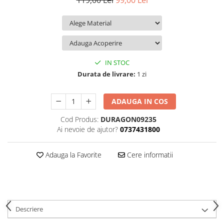
119,00 Lei
99,00 Lei
iQOO
Motorola
Opel
Itel
Nokia
Peugeot
Jolla
OnePlus
Porsche
Kyocera
Oppo
Renault
IN STOC
Lava
Oukitel
Seat
Durata de livrare:
1 zi
Leeco
Plum
Skoda
ADAUGA IN COS
Lenovo
Realme
Ssangyong
Cod Produs:
DURAGON09235
LG
Samsung
Subaru
Ai nevoie de ajutor?
0737431800
Maxwest
Sanko
Suzuki
Meizu
T-Mobile
Tesla
Adauga la Favorite
Cere informatii
Micromax
TCL
Toyota
Microsoft
Tecno
Volkswagen
Motorola
UGEE
Volvo
Descriere
Nio
Ulefone