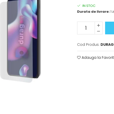
IN STOC
Durata de livrare:
1 z
Cod Produs:
DURAG
Adauga la Favori