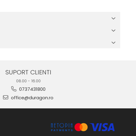
 in cutia produsului te vor ghida pas cu pas catre o instalare
e suprafata, insa dispozitivul va fi complet functional.
SUPORT CLIENTI
08.00 - 16.00
0737431800
office@duragon.ro