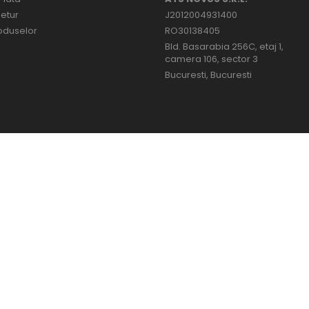
Retur
J2012004931400
oduselor
RO30138405
Bld. Basarabia 256C, etaj 1,
camera 106, sector 3
Bucuresti, Bucuresti