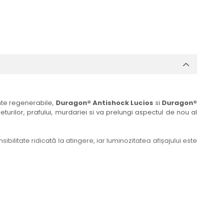
ante regenerabile,
Duragon® Antishock Lucios
si
Duragon®
eturilor, prafului, murdariei si va prelungi aspectul de nou al
bilitate ridicată la atingere, iar luminozitatea afișajului este