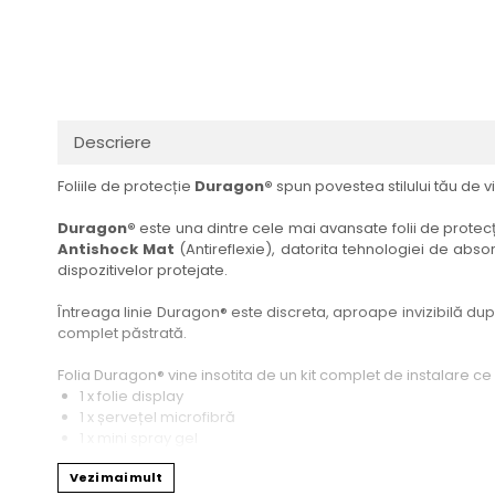
Haier
Huawei
Lexus
Skmei
Honor
HUION
Maserati
Suunto
HP
Icemobile
Mazda
The iHealth
HTC
Infinix
Mercedes-Benz
vivo
Descriere
Huawei
itel
MG
Xiaomi
Foliile de protecție
Duragon®
spun povestea stilului tău de vi
Icemobile
Lenovo
Mini Cooper
Infinix
LG
Mitsubishi
Duragon®
este una dintre cele mai avansate folii de protecți
Antishock Mat
(Antireflexie), datorita tehnologiei de absor
Intex
Microsoft
Nissan
dispozitivelor protejate.
iQOO
Motorola
Opel
Întreaga linie Duragon® este discreta, aproape invizibilă dupa 
Itel
Nokia
Peugeot
complet păstrată.
Jolla
OnePlus
Porsche
Folia Duragon® vine insotita de un kit complet de instalare ce
Kyocera
Oppo
Renault
1 x folie display
1 x șervețel microfibră
Lava
Oukitel
Seat
1 x mini spray gel
1 x mini racletă
Leeco
Plum
Skoda
Vezi mai mult
Fiecare folie este tăiată astfel încât să fie compatibilă cu mod