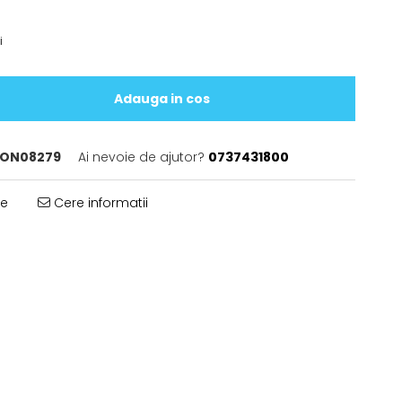
i
Adauga in cos
ON08279
Ai nevoie de ajutor?
0737431800
te
Cere informatii