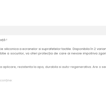
ață !
e siliconica a ecranelor si suprafetelor tactile. Disponibila în 2 vari
btie a socurilor, va oferi protecția de care ai nevoie impotriva zgari
aplicare, rezistenta la apa, durabila si auto-regenerativa. Are o sensi
 conține:
elul menționat în titlul produsului.