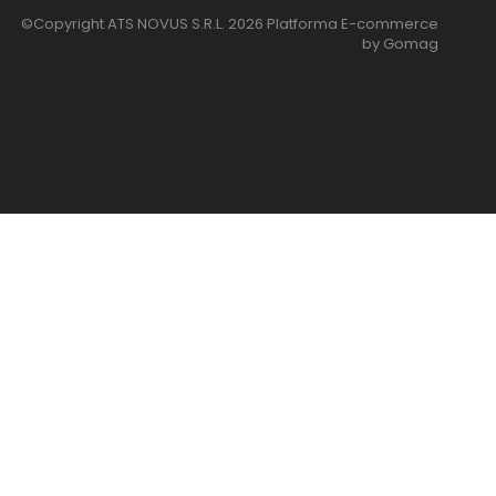
©Copyright ATS NOVUS S.R.L. 2026
Platforma E-commerce
by Gomag