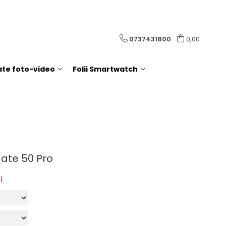
0737431800
0,00
rate foto-video
Folii Smartwatch
Mate 50 Pro
i