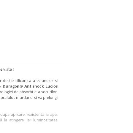
e viață !
otecție siliconica a ecranelor si
e,
Duragon® Antishock Lucios
nologiei de absorbtie a socurilor,
 prafului, murdariei si va prelungi
dupa aplicare, rezistenta la apa,
tă la atingere, iar luminozitatea