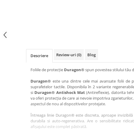
Haier
Huawei
Lexus
Skmei
Honor
HUION
Maserati
Suunto
HP
Icemobile
Mazda
The iHealth
HTC
Infinix
Mercedes-Benz
vivo
Huawei
itel
MG
Xiaomi
Icemobile
Lenovo
Mini Cooper
Review-uri
(0)
Blog
Descriere
Infinix
LG
Mitsubishi
Intex
Microsoft
Nissan
Foliile de protecție
Duragon®
spun povestea stilului tău d
iQOO
Motorola
Opel
Duragon®
este una dintre cele mai avansate folii de pr
suprafetelor tactile. Disponibila în 2 variante regenerabil
Itel
Nokia
Peugeot
si
Duragon® Antishock Mat
(Antireflexie), datorita teh
Jolla
OnePlus
Porsche
va oferi protecția de care ai nevoie impotriva zgarieturilor,
aspectul de nou al dispozitivelor protejate.
Kyocera
Oppo
Renault
Întreaga linie Duragon® este discreta, aproape invizibilă 
Lava
Oukitel
Seat
durabila si auto-regenerativa. Are o sensibilitate ridica
Leeco
Plum
Skoda
afișajului este complet păstrată.