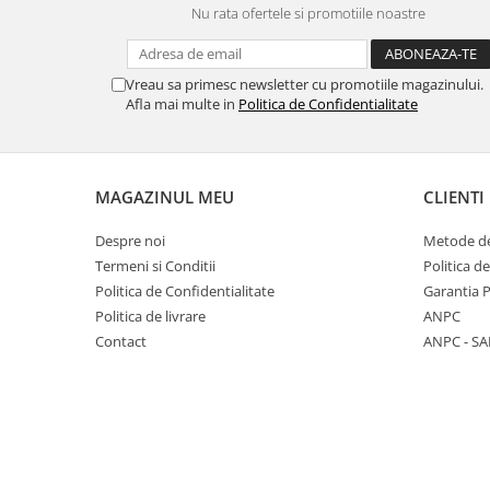
Nu rata ofertele si promotiile noastre
Panasonic
Zamolxe
Plum
ZTE
Vreau sa primesc newsletter cu promotiile magazinului.
Posh
Afla mai multe in
Politica de Confidentialitate
Qmobile
Razer
Realme
MAGAZINUL MEU
CLIENTI
Samsung
Despre noi
Metode de
Sharp
Termeni si Conditii
Politica d
Sonim
Politica de Confidentialitate
Garantia 
Politica de livrare
ANPC
Sony
Contact
ANPC - SA
T-mobile
TCL
Tecno
Ulefone