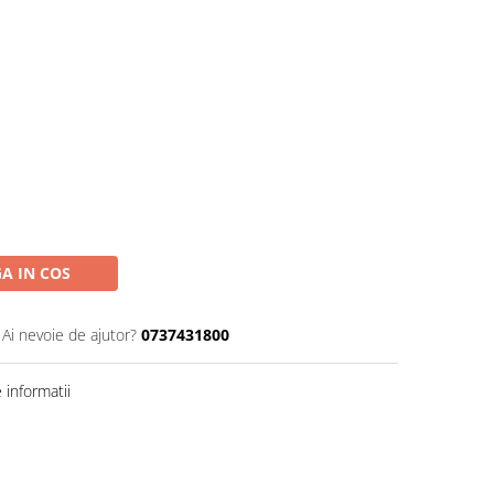
A IN COS
Ai nevoie de ajutor?
0737431800
informatii