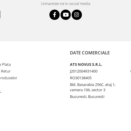
Urmareste-ne in social media
DATE COMERCIALE
 Plata
ATS NOVUS S.R.L.
e Retur
J2012004931400
Produselor
RO30138405
Bld. Basarabia 256C, etaj 1,
camera 106, sector 3
L
Bucuresti, Bucuresti