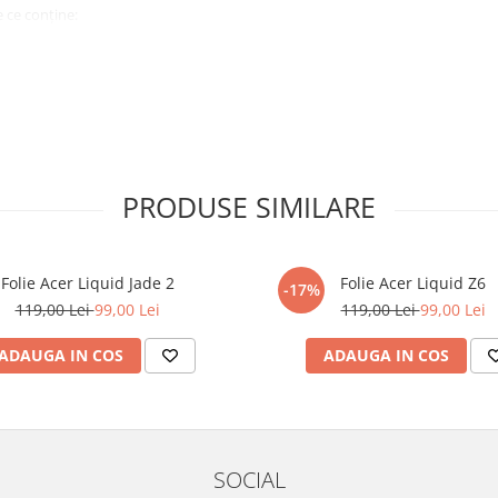
 ce conține:
ă cu modelul menționat în titlul
xperienta anterioara cu produse
PRODUSE SIMILARE
ului te vor ghida pas cu pas catre
tentie sporita in urmatoarele ore
ata, insa dispozitivul va fi complet
Folie Acer Liquid Jade 2
Folie Acer Liquid Z6
-17%
119,00 Lei
99,00 Lei
119,00 Lei
99,00 Lei
elul următor !
ADAUGA IN COS
ADAUGA IN COS
SOCIAL