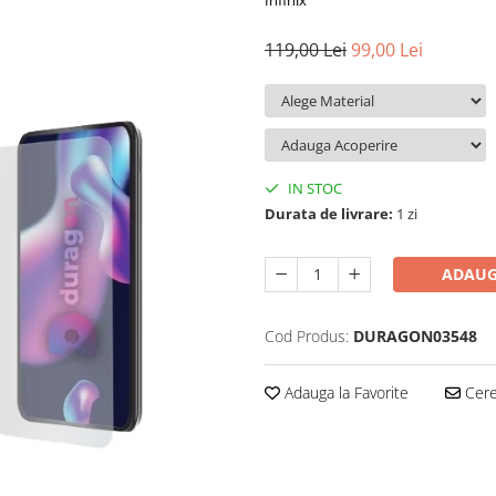
Infinix
119,00 Lei
99,00 Lei
IN STOC
Durata de livrare:
1 zi
ADAUG
Cod Produs:
DURAGON03548
Adauga la Favorite
Cere 