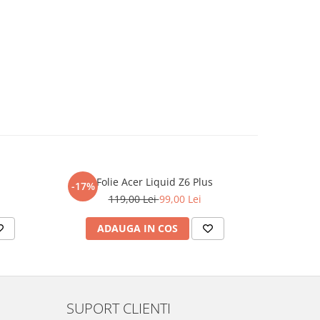
Folie Acer Liquid Z6 Plus
F
-17%
-17%
119,00 Lei
99,00 Lei
ADAUGA IN COS
AD
SUPORT CLIENTI