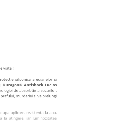
e viață !
otecție siliconica a ecranelor si
e,
Duragon® Antishock Lucios
nologiei de absorbtie a socurilor,
 prafului, murdariei si va prelungi
dupa aplicare, rezistenta la apa,
tă la atingere, iar luminozitatea