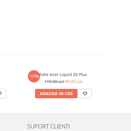
Folie Acer Liquid Z6 Plus
F
-17%
-17%
119,00 Lei
99,00 Lei
ADAUGA IN COS
AD
SUPORT CLIENTI