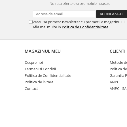
Nu rata ofertele si promotiile noastre
Panasonic
Zamolxe
Plum
ZTE
Vreau sa primesc newsletter cu promotiile magazinului.
Posh
Afla mai multe in
Politica de Confidentialitate
Qmobile
Razer
Realme
MAGAZINUL MEU
CLIENTI
Samsung
Despre noi
Metode de
Sharp
Termeni si Conditii
Politica d
Sonim
Politica de Confidentialitate
Garantia 
Politica de livrare
ANPC
Sony
Contact
ANPC - SA
T-mobile
TCL
Tecno
Ulefone