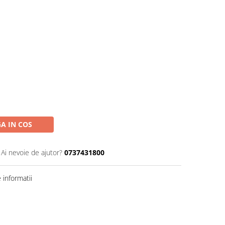
A IN COS
Ai nevoie de ajutor?
0737431800
informatii