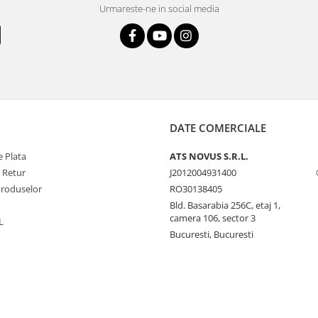
Urmareste-ne in social media
DATE COMERCIALE
 Plata
ATS NOVUS S.R.L.
e Retur
J2012004931400
Produselor
RO30138405
Bld. Basarabia 256C, etaj 1,
camera 106, sector 3
L
Bucuresti, Bucuresti