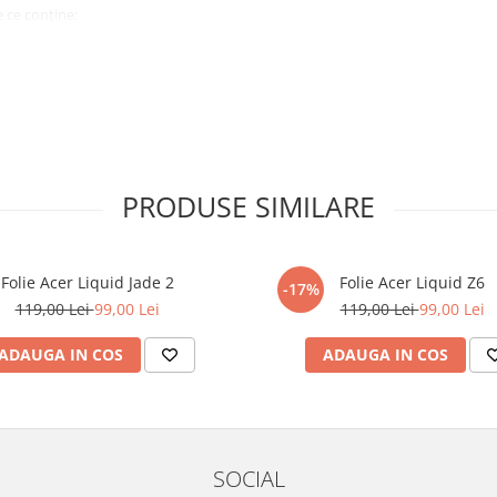
 ce conține:
ă cu modelul menționat în titlul
xperienta anterioara cu produse
PRODUSE SIMILARE
ului te vor ghida pas cu pas catre
tentie sporita in urmatoarele ore
ata, insa dispozitivul va fi complet
Folie Acer Liquid Jade 2
Folie Acer Liquid Z6
-17%
119,00 Lei
99,00 Lei
119,00 Lei
99,00 Lei
elul următor !
ADAUGA IN COS
ADAUGA IN COS
SOCIAL