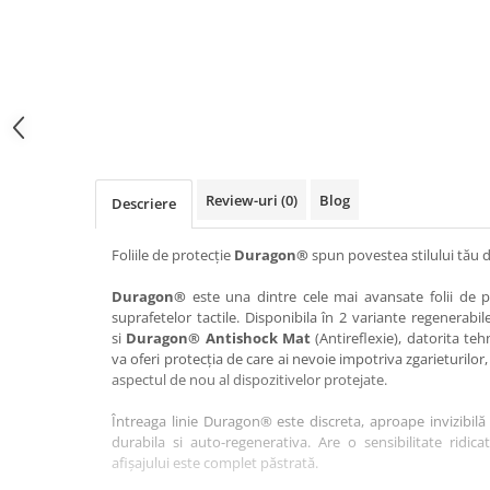
Haier
Huawei
Lexus
Skmei
Honor
HUION
Maserati
Suunto
HP
Icemobile
Mazda
The iHealth
HTC
Infinix
Mercedes-Benz
vivo
Huawei
itel
MG
Xiaomi
Icemobile
Lenovo
Mini Cooper
Review-uri
(0)
Blog
Descriere
Infinix
LG
Mitsubishi
Intex
Microsoft
Nissan
Foliile de protecție
Duragon®
spun povestea stilului tău d
iQOO
Motorola
Opel
Duragon®
este una dintre cele mai avansate folii de pr
suprafetelor tactile. Disponibila în 2 variante regenerabil
Itel
Nokia
Peugeot
si
Duragon® Antishock Mat
(Antireflexie), datorita teh
Jolla
OnePlus
Porsche
va oferi protecția de care ai nevoie impotriva zgarieturilor,
aspectul de nou al dispozitivelor protejate.
Kyocera
Oppo
Renault
Întreaga linie Duragon® este discreta, aproape invizibilă 
Lava
Oukitel
Seat
durabila si auto-regenerativa. Are o sensibilitate ridica
Leeco
Plum
Skoda
afișajului este complet păstrată.