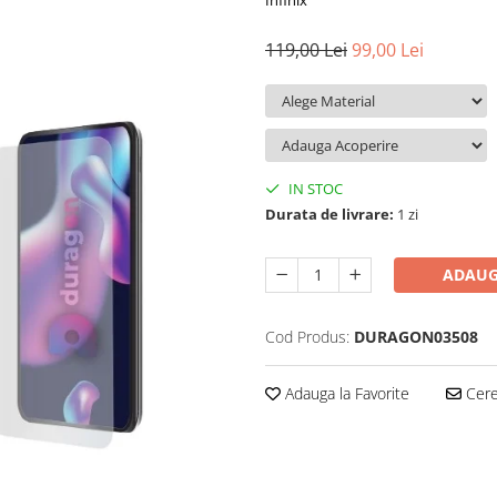
Infinix
119,00 Lei
99,00 Lei
IN STOC
Durata de livrare:
1 zi
ADAUG
Cod Produs:
DURAGON03508
Adauga la Favorite
Cere 