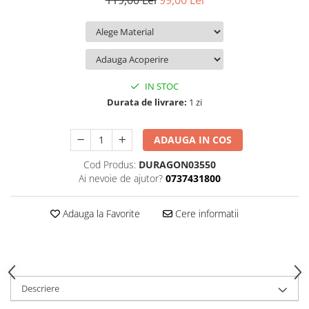
119,00 Lei
99,00 Lei
iQOO
Motorola
Opel
Itel
Nokia
Peugeot
Jolla
OnePlus
Porsche
Kyocera
Oppo
Renault
IN STOC
Lava
Oukitel
Seat
Durata de livrare:
1 zi
Leeco
Plum
Skoda
ADAUGA IN COS
Lenovo
Realme
Ssangyong
Cod Produs:
DURAGON03550
LG
Samsung
Subaru
Ai nevoie de ajutor?
0737431800
Maxwest
Sanko
Suzuki
Meizu
T-Mobile
Tesla
Adauga la Favorite
Cere informatii
Micromax
TCL
Toyota
Microsoft
Tecno
Volkswagen
Motorola
UGEE
Volvo
Descriere
Nio
Ulefone