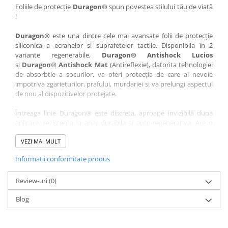
Nokia
Umidigi
Foliile de protecție
Duragon®
spun povestea stilului tău de viață
!
Nothing
verykool
Duragon®
este una dintre cele mai avansate folii de protecție
OnePlus
Vivo
siliconica a ecranelor si suprafetelor tactile. Disponibila în 2
Oppo
Vodafone
variante regenerabile,
Duragon® Antishock Lucios
si
Duragon® Antishock Mat
(Antireflexie), datorita tehnologiei
Orange
Wacom
de absorbtie a socurilor, va oferi protecția de care ai nevoie
Oukitel
Xiaomi
impotriva zgarieturilor, prafului, murdariei si va prelungi aspectul
de nou al dispozitivelor protejate.
Palm
Yezz
Întreaga linie Duragon® este discreta, aproape invizibilă dupa
Panasonic
Zamolxe
aplicare, rezistenta la apa, durabila si auto-regenerativa. Are o
Plum
ZTE
sensibilitate ridicată la atingere, iar luminozitatea afișajului este
complet păstrată.
VEZI MAI MULT
Posh
Informatii conformitate produs
Folia Duragon® vine insotita de un kit complet de instalare ce
Qmobile
conține:
Razer
Review-uri
1 x folie display
(0)
1 x șervețel microfibră
Realme
Blog
1 x mini spray gel
Samsung
1 x mini racletă
Fiecare folie este tăiată astfel încât să fie compatibilă cu modelul
Sharp