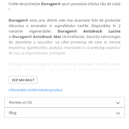
Nokia
Umidigi
Foliile de protecție
Duragon®
spun povestea stilului tău de viață
!
Nothing
verykool
Duragon®
este una dintre cele mai avansate folii de protecție
OnePlus
Vivo
siliconica a ecranelor si suprafetelor tactile. Disponibila în 2
Oppo
Vodafone
variante regenerabile,
Duragon® Antishock Lucios
si
Duragon® Antishock Mat
(Antireflexie), datorita tehnologiei
Orange
Wacom
de absorbtie a socurilor, va oferi protecția de care ai nevoie
Oukitel
Xiaomi
impotriva zgarieturilor, prafului, murdariei si va prelungi aspectul
de nou al dispozitivelor protejate.
Palm
Yezz
Întreaga linie Duragon® este discreta, aproape invizibilă dupa
Panasonic
Zamolxe
aplicare, rezistenta la apa, durabila si auto-regenerativa. Are o
Plum
ZTE
sensibilitate ridicată la atingere, iar luminozitatea afișajului este
complet păstrată.
VEZI MAI MULT
Posh
Informatii conformitate produs
Folia Duragon® vine insotita de un kit complet de instalare ce
Qmobile
conține:
Razer
Review-uri
1 x folie display
(0)
1 x șervețel microfibră
Realme
Blog
1 x mini spray gel
Samsung
1 x mini racletă
Fiecare folie este tăiată astfel încât să fie compatibilă cu modelul
Sharp