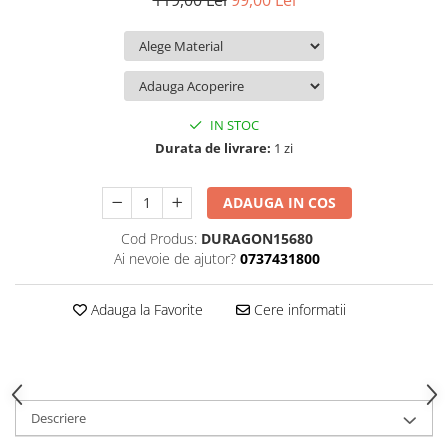
119,00 Lei
99,00 Lei
iQOO
Motorola
Opel
Itel
Nokia
Peugeot
Jolla
OnePlus
Porsche
Kyocera
Oppo
Renault
IN STOC
Lava
Oukitel
Seat
Durata de livrare:
1 zi
Leeco
Plum
Skoda
ADAUGA IN COS
Lenovo
Realme
Ssangyong
Cod Produs:
DURAGON15680
LG
Samsung
Subaru
Ai nevoie de ajutor?
0737431800
Maxwest
Sanko
Suzuki
Meizu
T-Mobile
Tesla
Adauga la Favorite
Cere informatii
Micromax
TCL
Toyota
Microsoft
Tecno
Volkswagen
Motorola
UGEE
Volvo
Descriere
Nio
Ulefone