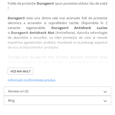
Nokia
Umidigi
Foliile de protecție
Duragon®
spun povestea stilului tău de viață
!
Nothing
verykool
Duragon®
este una dintre cele mai avansate folii de protecție
OnePlus
Vivo
siliconica a ecranelor si suprafetelor tactile. Disponibila în 2
Oppo
Vodafone
variante regenerabile,
Duragon® Antishock Lucios
si
Duragon® Antishock Mat
(Antireflexie), datorita tehnologiei
Orange
Wacom
de absorbtie a socurilor, va oferi protecția de care ai nevoie
Oukitel
Xiaomi
impotriva zgarieturilor, prafului, murdariei si va prelungi aspectul
de nou al dispozitivelor protejate.
Palm
Yezz
Întreaga linie Duragon® este discreta, aproape invizibilă dupa
Panasonic
Zamolxe
aplicare, rezistenta la apa, durabila si auto-regenerativa. Are o
Plum
ZTE
sensibilitate ridicată la atingere, iar luminozitatea afișajului este
complet păstrată.
VEZI MAI MULT
Posh
Informatii conformitate produs
Folia Duragon® vine insotita de un kit complet de instalare ce
Qmobile
conține:
Razer
Review-uri
1 x folie display
(0)
1 x șervețel microfibră
Realme
Blog
1 x mini spray gel
Samsung
1 x mini racletă
Fiecare folie este tăiată astfel încât să fie compatibilă cu modelul
Sharp