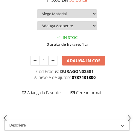
119,00 Lei
99,00 Lei
iQOO
Motorola
Opel
Itel
Nokia
Peugeot
Jolla
OnePlus
Porsche
Kyocera
Oppo
Renault
IN STOC
Lava
Oukitel
Seat
Durata de livrare:
1 zi
Leeco
Plum
Skoda
ADAUGA IN COS
Lenovo
Realme
Ssangyong
Cod Produs:
DURAGON02581
LG
Samsung
Subaru
Ai nevoie de ajutor?
0737431800
Maxwest
Sanko
Suzuki
Meizu
T-Mobile
Tesla
Adauga la Favorite
Cere informatii
Micromax
TCL
Toyota
Microsoft
Tecno
Volkswagen
Motorola
UGEE
Volvo
Descriere
Nio
Ulefone