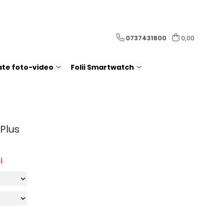
0737431800
0,00
rate foto-video
Folii Smartwatch
 Plus
i