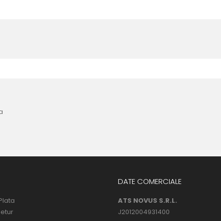
nta anterioara cu produse similare. Instructiunile de montaj regasite
 urmatoarele ore dupa instalare, astfel incat folia sa se stabilizeze p
l următor !
a
DATE COMERCIALE
Plata
ATS NOVUS S.R.L.
Retur
J2012004931400