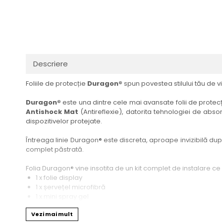
Haier
Huawei
Lexus
Skmei
Honor
HUION
Maserati
Suunto
HP
Icemobile
Mazda
The iHealth
HTC
Infinix
Mercedes-Benz
vivo
Descriere
Huawei
itel
MG
Xiaomi
Foliile de protecție
Duragon®
spun povestea stilului tău de vi
Icemobile
Lenovo
Mini Cooper
Infinix
LG
Mitsubishi
Duragon®
este una dintre cele mai avansate folii de protecți
Antishock Mat
(Antireflexie), datorita tehnologiei de absor
Intex
Microsoft
Nissan
dispozitivelor protejate.
iQOO
Motorola
Opel
Întreaga linie Duragon® este discreta, aproape invizibilă dupa 
Itel
Nokia
Peugeot
complet păstrată.
Jolla
OnePlus
Porsche
Folia Duragon® vine insotita de un kit complet de instalare ce
Kyocera
Oppo
Renault
1 x folie display
1 x șervețel microfibră
Lava
Oukitel
Seat
1 x mini spray gel
1 x mini racletă
Leeco
Plum
Skoda
Vezi mai mult
Fiecare folie este tăiată astfel încât să fie compatibilă cu mod