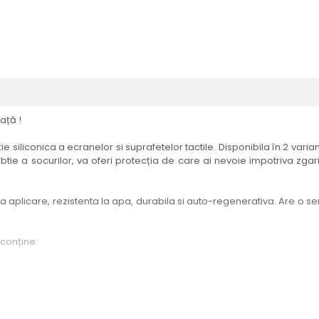
ață !
e siliconica a ecranelor si suprafetelor tactile. Disponibila în 2 vari
btie a socurilor, va oferi protecția de care ai nevoie impotriva zgari
aplicare, rezistenta la apa, durabila si auto-regenerativa. Are o sensi
 conține:
elul menționat în titlul produsului.