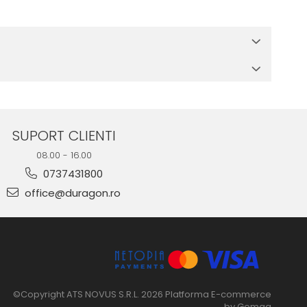
 in cutia produsului te vor ghida pas cu pas catre o instalare
e suprafata, insa dispozitivul va fi complet functional.
SUPORT CLIENTI
08.00 - 16.00
0737431800
office@duragon.ro
©Copyright ATS NOVUS S.R.L. 2026
Platforma E-commerce
by Gomag