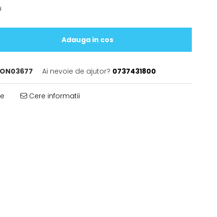
i
Adauga in cos
ON03677
Ai nevoie de ajutor?
0737431800
te
Cere informatii