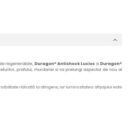
ante regenerabile,
Duragon® Antishock Lucios
si
Duragon®
eturilor, prafului, murdariei si va prelungi aspectul de nou al
bilitate ridicată la atingere, iar luminozitatea afișajului este