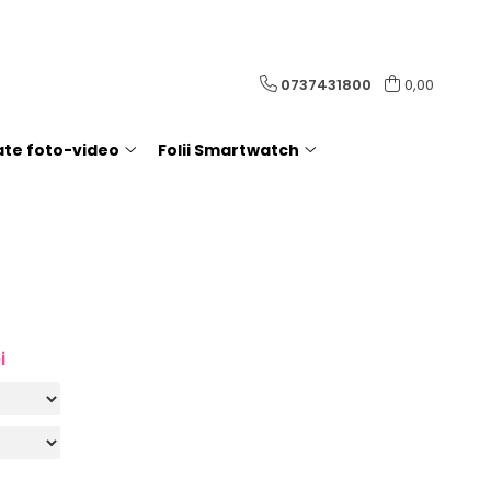
0737431800
0,00
rate foto-video
Folii Smartwatch
i