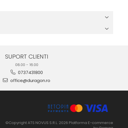
 in cutia produsului te vor ghida pas cu pas catre o instalare
e suprafata, insa dispozitivul va fi complet functional.
SUPORT CLIENTI
08.00 - 16.00
0737431800
office@duragon.ro
©Copyright ATS NOVUS S.R.L. 2026
Platforma E-commerce
by Gomag