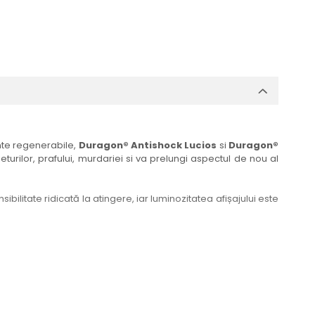
ante regenerabile,
Duragon® Antishock Lucios
si
Duragon®
eturilor, prafului, murdariei si va prelungi aspectul de nou al
bilitate ridicată la atingere, iar luminozitatea afișajului este