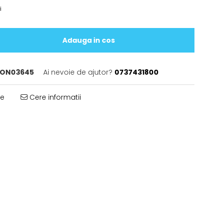
i
Adauga in cos
ON03645
Ai nevoie de ajutor?
0737431800
te
Cere informatii