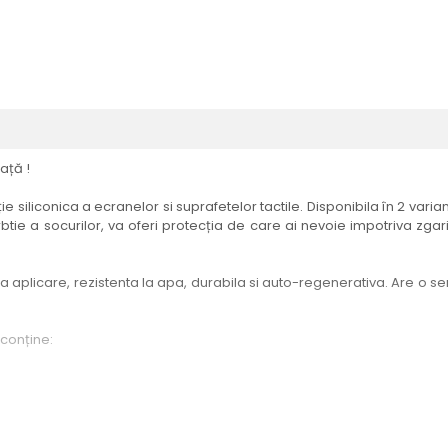
ață !
e siliconica a ecranelor si suprafetelor tactile. Disponibila în 2 vari
btie a socurilor, va oferi protecția de care ai nevoie impotriva zgari
aplicare, rezistenta la apa, durabila si auto-regenerativa. Are o sensi
 conține:
elul menționat în titlul produsului.