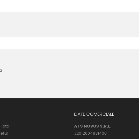
nta anterioara cu produse similare. Instructiunile de montaj regasite
 urmatoarele ore dupa instalare, astfel incat folia sa se stabilizeze p
l următor !
a
DATE COMERCIALE
Plata
ATS NOVUS S.R.L.
Retur
J2012004931400