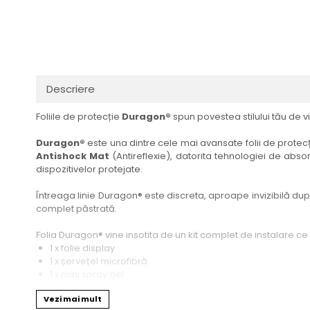
Haier
Huawei
Lexus
Skmei
Honor
HUION
Maserati
Suunto
HP
Icemobile
Mazda
The iHealth
HTC
Infinix
Mercedes-Benz
vivo
Descriere
Huawei
itel
MG
Xiaomi
Foliile de protecție
Duragon®
spun povestea stilului tău de vi
Icemobile
Lenovo
Mini Cooper
Infinix
LG
Mitsubishi
Duragon®
este una dintre cele mai avansate folii de protecți
Antishock Mat
(Antireflexie), datorita tehnologiei de absor
Intex
Microsoft
Nissan
dispozitivelor protejate.
iQOO
Motorola
Opel
Întreaga linie Duragon® este discreta, aproape invizibilă dupa 
Itel
Nokia
Peugeot
complet păstrată.
Jolla
OnePlus
Porsche
Folia Duragon® vine insotita de un kit complet de instalare ce
Kyocera
Oppo
Renault
1 x folie display
1 x șervețel microfibră
Lava
Oukitel
Seat
1 x mini spray gel
1 x mini racletă
Leeco
Plum
Skoda
Vezi mai mult
Fiecare folie este tăiată astfel încât să fie compatibilă cu mod