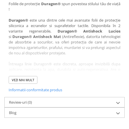
Nokia
Umidigi
Foliile de protecție
Duragon®
spun povestea stilului tău de viață
!
Nothing
verykool
Duragon®
este una dintre cele mai avansate folii de protecție
OnePlus
Vivo
siliconica a ecranelor si suprafetelor tactile. Disponibila în 2
Oppo
Vodafone
variante regenerabile,
Duragon® Antishock Lucios
si
Duragon® Antishock Mat
(Antireflexie), datorita tehnologiei
Orange
Wacom
de absorbtie a socurilor, va oferi protecția de care ai nevoie
Oukitel
Xiaomi
impotriva zgarieturilor, prafului, murdariei si va prelungi aspectul
de nou al dispozitivelor protejate.
Palm
Yezz
Întreaga linie Duragon® este discreta, aproape invizibilă dupa
Panasonic
Zamolxe
aplicare, rezistenta la apa, durabila si auto-regenerativa. Are o
Plum
ZTE
sensibilitate ridicată la atingere, iar luminozitatea afișajului este
complet păstrată.
VEZI MAI MULT
Posh
Informatii conformitate produs
Folia Duragon® vine insotita de un kit complet de instalare ce
Qmobile
conține:
Razer
Review-uri
1 x folie display
(0)
1 x șervețel microfibră
Realme
Blog
1 x mini spray gel
Samsung
1 x mini racletă
Fiecare folie este tăiată astfel încât să fie compatibilă cu modelul
Sharp