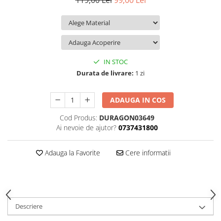
119,00 Lei
99,00 Lei
iQOO
Motorola
Opel
Itel
Nokia
Peugeot
Jolla
OnePlus
Porsche
Kyocera
Oppo
Renault
IN STOC
Lava
Oukitel
Seat
Durata de livrare:
1 zi
Leeco
Plum
Skoda
ADAUGA IN COS
Lenovo
Realme
Ssangyong
Cod Produs:
DURAGON03649
LG
Samsung
Subaru
Ai nevoie de ajutor?
0737431800
Maxwest
Sanko
Suzuki
Meizu
T-Mobile
Tesla
Adauga la Favorite
Cere informatii
Micromax
TCL
Toyota
Microsoft
Tecno
Volkswagen
Motorola
UGEE
Volvo
Descriere
Nio
Ulefone