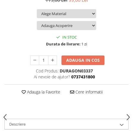
119,00 Lei
99,00 Lei
iQOO
Motorola
Opel
Itel
Nokia
Peugeot
Jolla
OnePlus
Porsche
Kyocera
Oppo
Renault
IN STOC
Lava
Oukitel
Seat
Durata de livrare:
1 zi
Leeco
Plum
Skoda
ADAUGA IN COS
Lenovo
Realme
Ssangyong
Cod Produs:
DURAGON03337
LG
Samsung
Subaru
Ai nevoie de ajutor?
0737431800
Maxwest
Sanko
Suzuki
Meizu
T-Mobile
Tesla
Adauga la Favorite
Cere informatii
Micromax
TCL
Toyota
Microsoft
Tecno
Volkswagen
Motorola
UGEE
Volvo
Descriere
Nio
Ulefone