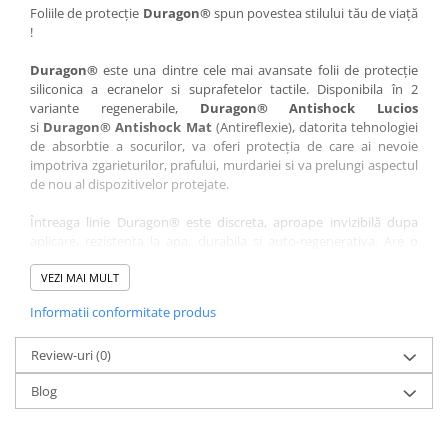
Nokia
Umidigi
Foliile de protecție
Duragon®
spun povestea stilului tău de viață
!
Nothing
verykool
Duragon®
este una dintre cele mai avansate folii de protecție
OnePlus
Vivo
siliconica a ecranelor si suprafetelor tactile. Disponibila în 2
Oppo
Vodafone
variante regenerabile,
Duragon® Antishock Lucios
si
Duragon® Antishock Mat
(Antireflexie), datorita tehnologiei
Orange
Wacom
de absorbtie a socurilor, va oferi protecția de care ai nevoie
Oukitel
Xiaomi
impotriva zgarieturilor, prafului, murdariei si va prelungi aspectul
de nou al dispozitivelor protejate.
Palm
Yezz
Întreaga linie Duragon® este discreta, aproape invizibilă dupa
Panasonic
Zamolxe
aplicare, rezistenta la apa, durabila si auto-regenerativa. Are o
Plum
ZTE
sensibilitate ridicată la atingere, iar luminozitatea afișajului este
complet păstrată.
VEZI MAI MULT
Posh
Informatii conformitate produs
Folia Duragon® vine insotita de un kit complet de instalare ce
Qmobile
conține:
Razer
Review-uri
1 x folie display
(0)
1 x șervețel microfibră
Realme
Blog
1 x mini spray gel
Samsung
1 x mini racletă
Fiecare folie este tăiată astfel încât să fie compatibilă cu modelul
Sharp