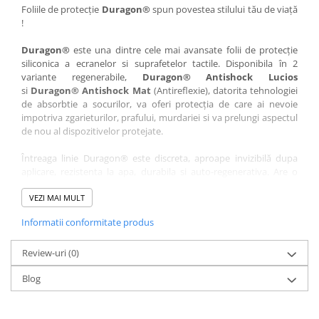
Nokia
Umidigi
Foliile de protecție
Duragon®
spun povestea stilului tău de viață
!
Nothing
verykool
Duragon®
este una dintre cele mai avansate folii de protecție
OnePlus
Vivo
siliconica a ecranelor si suprafetelor tactile. Disponibila în 2
Oppo
Vodafone
variante regenerabile,
Duragon® Antishock Lucios
si
Duragon® Antishock Mat
(Antireflexie), datorita tehnologiei
Orange
Wacom
de absorbtie a socurilor, va oferi protecția de care ai nevoie
Oukitel
Xiaomi
impotriva zgarieturilor, prafului, murdariei si va prelungi aspectul
de nou al dispozitivelor protejate.
Palm
Yezz
Întreaga linie Duragon® este discreta, aproape invizibilă dupa
Panasonic
Zamolxe
aplicare, rezistenta la apa, durabila si auto-regenerativa. Are o
Plum
ZTE
sensibilitate ridicată la atingere, iar luminozitatea afișajului este
complet păstrată.
VEZI MAI MULT
Posh
Informatii conformitate produs
Folia Duragon® vine insotita de un kit complet de instalare ce
Qmobile
conține:
Razer
Review-uri
1 x folie display
(0)
1 x șervețel microfibră
Realme
Blog
1 x mini spray gel
Samsung
1 x mini racletă
Fiecare folie este tăiată astfel încât să fie compatibilă cu modelul
Sharp