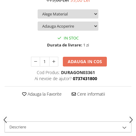
119,00 Lei
99,00 Lei
iQOO
Motorola
Opel
Itel
Nokia
Peugeot
Jolla
OnePlus
Porsche
Kyocera
Oppo
Renault
IN STOC
Lava
Oukitel
Seat
Durata de livrare:
1 zi
Leeco
Plum
Skoda
ADAUGA IN COS
Lenovo
Realme
Ssangyong
Cod Produs:
DURAGON03361
LG
Samsung
Subaru
Ai nevoie de ajutor?
0737431800
Maxwest
Sanko
Suzuki
Meizu
T-Mobile
Tesla
Adauga la Favorite
Cere informatii
Micromax
TCL
Toyota
Microsoft
Tecno
Volkswagen
Motorola
UGEE
Volvo
Descriere
Nio
Ulefone