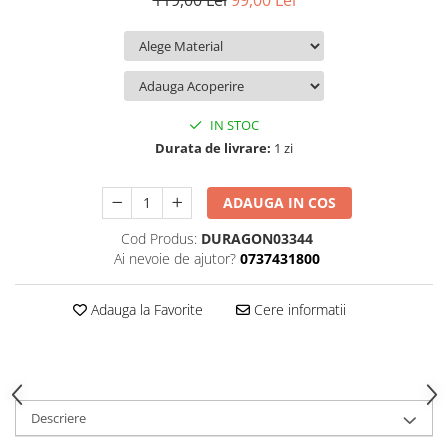
119,00 Lei
99,00 Lei
iQOO
Motorola
Opel
Itel
Nokia
Peugeot
Jolla
OnePlus
Porsche
Kyocera
Oppo
Renault
IN STOC
Lava
Oukitel
Seat
Durata de livrare:
1 zi
Leeco
Plum
Skoda
ADAUGA IN COS
Lenovo
Realme
Ssangyong
Cod Produs:
DURAGON03344
LG
Samsung
Subaru
Ai nevoie de ajutor?
0737431800
Maxwest
Sanko
Suzuki
Meizu
T-Mobile
Tesla
Adauga la Favorite
Cere informatii
Micromax
TCL
Toyota
Microsoft
Tecno
Volkswagen
Motorola
UGEE
Volvo
Descriere
Nio
Ulefone