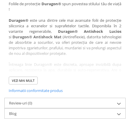
Nokia
Umidigi
Foliile de protecție
Duragon®
spun povestea stilului tău de viață
!
Nothing
verykool
Duragon®
este una dintre cele mai avansate folii de protecție
OnePlus
Vivo
siliconica a ecranelor si suprafetelor tactile. Disponibila în 2
Oppo
Vodafone
variante regenerabile,
Duragon® Antishock Lucios
si
Duragon® Antishock Mat
(Antireflexie), datorita tehnologiei
Orange
Wacom
de absorbtie a socurilor, va oferi protecția de care ai nevoie
Oukitel
Xiaomi
impotriva zgarieturilor, prafului, murdariei si va prelungi aspectul
de nou al dispozitivelor protejate.
Palm
Yezz
Întreaga linie Duragon® este discreta, aproape invizibilă dupa
Panasonic
Zamolxe
aplicare, rezistenta la apa, durabila si auto-regenerativa. Are o
Plum
ZTE
sensibilitate ridicată la atingere, iar luminozitatea afișajului este
complet păstrată.
VEZI MAI MULT
Posh
Informatii conformitate produs
Folia Duragon® vine insotita de un kit complet de instalare ce
Qmobile
conține:
Razer
Review-uri
1 x folie display
(0)
1 x șervețel microfibră
Realme
Blog
1 x mini spray gel
Samsung
1 x mini racletă
Fiecare folie este tăiată astfel încât să fie compatibilă cu modelul
Sharp