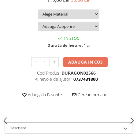
119,00 Lei
99,00 Lei
iQOO
Motorola
Opel
Itel
Nokia
Peugeot
Jolla
OnePlus
Porsche
Kyocera
Oppo
Renault
IN STOC
Lava
Oukitel
Seat
Durata de livrare:
1 zi
Leeco
Plum
Skoda
ADAUGA IN COS
Lenovo
Realme
Ssangyong
Cod Produs:
DURAGON02566
LG
Samsung
Subaru
Ai nevoie de ajutor?
0737431800
Maxwest
Sanko
Suzuki
Meizu
T-Mobile
Tesla
Adauga la Favorite
Cere informatii
Micromax
TCL
Toyota
Microsoft
Tecno
Volkswagen
Motorola
UGEE
Volvo
Descriere
Nio
Ulefone