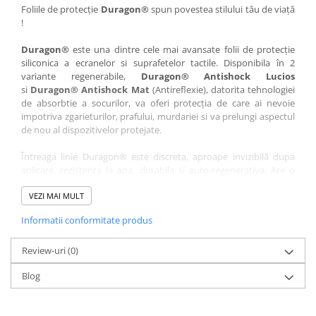
Nokia
Umidigi
Foliile de protecție
Duragon®
spun povestea stilului tău de viață
!
Nothing
verykool
Duragon®
este una dintre cele mai avansate folii de protecție
OnePlus
Vivo
siliconica a ecranelor si suprafetelor tactile. Disponibila în 2
Oppo
Vodafone
variante regenerabile,
Duragon® Antishock Lucios
si
Duragon® Antishock Mat
(Antireflexie), datorita tehnologiei
Orange
Wacom
de absorbtie a socurilor, va oferi protecția de care ai nevoie
Oukitel
Xiaomi
impotriva zgarieturilor, prafului, murdariei si va prelungi aspectul
de nou al dispozitivelor protejate.
Palm
Yezz
Întreaga linie Duragon® este discreta, aproape invizibilă dupa
Panasonic
Zamolxe
aplicare, rezistenta la apa, durabila si auto-regenerativa. Are o
Plum
ZTE
sensibilitate ridicată la atingere, iar luminozitatea afișajului este
complet păstrată.
VEZI MAI MULT
Posh
Informatii conformitate produs
Folia Duragon® vine insotita de un kit complet de instalare ce
Qmobile
conține:
Razer
Review-uri
1 x folie display
(0)
1 x șervețel microfibră
Realme
Blog
1 x mini spray gel
Samsung
1 x mini racletă
Fiecare folie este tăiată astfel încât să fie compatibilă cu modelul
Sharp