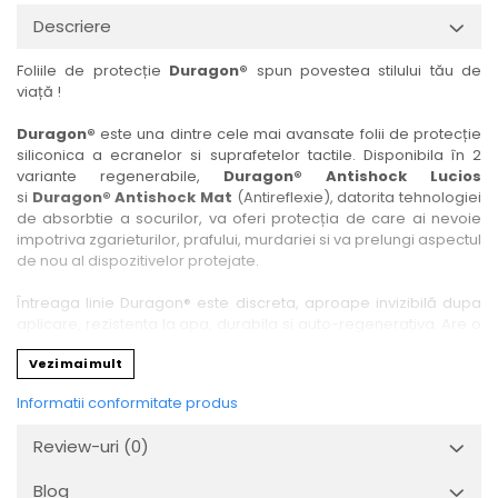
Nokia
Umidigi
Descriere
Nothing
verykool
Foliile de protecție
Duragon®
spun povestea stilului tău de
OnePlus
Vivo
viață !
Oppo
Vodafone
Duragon®
este una dintre cele mai avansate folii de protecție
Orange
Wacom
siliconica a ecranelor si suprafetelor tactile. Disponibila în 2
variante regenerabile,
Duragon® Antishock Lucios
Oukitel
Xiaomi
si
Duragon® Antishock Mat
(Antireflexie), datorita tehnologiei
Palm
Yezz
de absorbtie a socurilor, va oferi protecția de care ai nevoie
impotriva zgarieturilor, prafului, murdariei si va prelungi aspectul
Panasonic
Zamolxe
de nou al dispozitivelor protejate.
Plum
ZTE
Întreaga linie Duragon® este discreta, aproape invizibilă dupa
Posh
aplicare, rezistenta la apa, durabila si auto-regenerativa. Are o
sensibilitate ridicată la atingere, iar luminozitatea afișajului este
Qmobile
Vezi mai mult
complet păstrată.
Razer
Informatii conformitate produs
Folia Duragon® vine insotita de un kit complet de instalare ce
Realme
conține:
Review-uri
(0)
1 x folie display
Samsung
1 x șervețel microfibră
Blog
Sharp
1 x mini spray gel