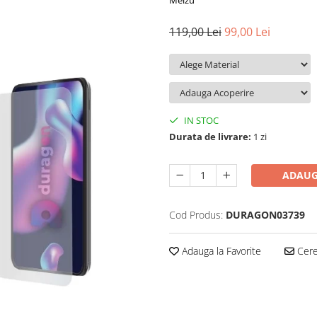
Meizu
119,00 Lei
99,00 Lei
IN STOC
Durata de livrare:
1 zi
ADAUG
Cod Produs:
DURAGON03739
Adauga la Favorite
Cere 