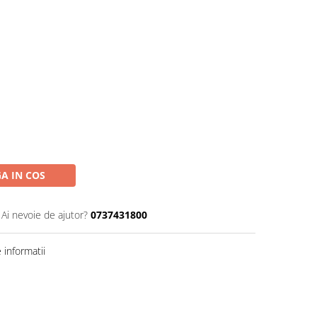
A IN COS
Ai nevoie de ajutor?
0737431800
informatii