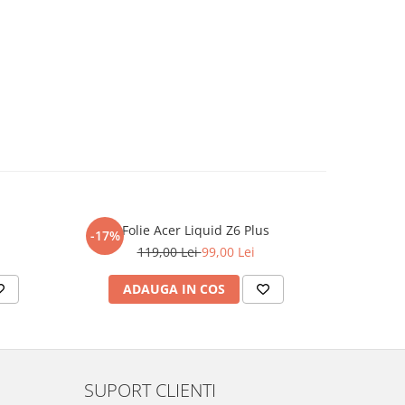
Folie Acer Liquid Z6 Plus
F
-17%
-17%
119,00 Lei
99,00 Lei
ADAUGA IN COS
AD
SUPORT CLIENTI