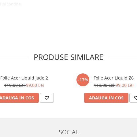
 ce conține:
ă cu modelul menționat în titlul
xperienta anterioara cu produse
PRODUSE SIMILARE
ului te vor ghida pas cu pas catre
tentie sporita in urmatoarele ore
ata, insa dispozitivul va fi complet
Folie Acer Liquid Jade 2
Folie Acer Liquid Z6
-17%
119,00 Lei
99,00 Lei
119,00 Lei
99,00 Lei
elul următor !
ADAUGA IN COS
ADAUGA IN COS
SOCIAL