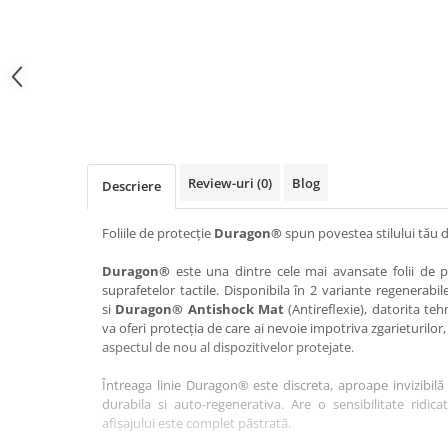
Haier
Huawei
Lexus
Skmei
Honor
HUION
Maserati
Suunto
HP
Icemobile
Mazda
The iHealth
HTC
Infinix
Mercedes-Benz
vivo
Huawei
itel
MG
Xiaomi
Icemobile
Lenovo
Mini Cooper
Review-uri
(0)
Blog
Descriere
Infinix
LG
Mitsubishi
Intex
Microsoft
Nissan
Foliile de protecție
Duragon®
spun povestea stilului tău d
iQOO
Motorola
Opel
Duragon®
este una dintre cele mai avansate folii de pr
suprafetelor tactile. Disponibila în 2 variante regenerabil
Itel
Nokia
Peugeot
si
Duragon® Antishock Mat
(Antireflexie), datorita teh
Jolla
OnePlus
Porsche
va oferi protecția de care ai nevoie impotriva zgarieturilor,
aspectul de nou al dispozitivelor protejate.
Kyocera
Oppo
Renault
Întreaga linie Duragon® este discreta, aproape invizibilă 
Lava
Oukitel
Seat
durabila si auto-regenerativa. Are o sensibilitate ridica
Leeco
Plum
Skoda
afișajului este complet păstrată.