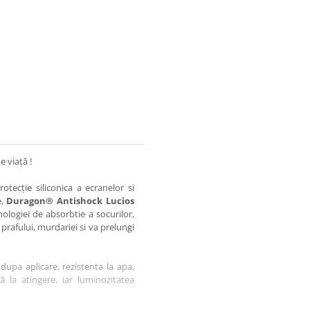
e viață !
otecție siliconica a ecranelor si
e,
Duragon® Antishock Lucios
nologiei de absorbtie a socurilor,
 prafului, murdariei si va prelungi
dupa aplicare, rezistenta la apa,
tă la atingere, iar luminozitatea