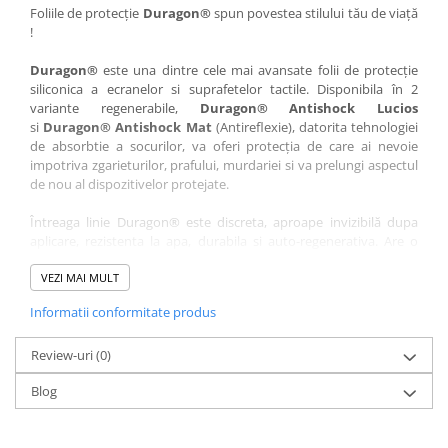
Nokia
Umidigi
Foliile de protecție
Duragon®
spun povestea stilului tău de viață
!
Nothing
verykool
Duragon®
este una dintre cele mai avansate folii de protecție
OnePlus
Vivo
siliconica a ecranelor si suprafetelor tactile. Disponibila în 2
Oppo
Vodafone
variante regenerabile,
Duragon® Antishock Lucios
si
Duragon® Antishock Mat
(Antireflexie), datorita tehnologiei
Orange
Wacom
de absorbtie a socurilor, va oferi protecția de care ai nevoie
Oukitel
Xiaomi
impotriva zgarieturilor, prafului, murdariei si va prelungi aspectul
de nou al dispozitivelor protejate.
Palm
Yezz
Întreaga linie Duragon® este discreta, aproape invizibilă dupa
Panasonic
Zamolxe
aplicare, rezistenta la apa, durabila si auto-regenerativa. Are o
Plum
ZTE
sensibilitate ridicată la atingere, iar luminozitatea afișajului este
complet păstrată.
VEZI MAI MULT
Posh
Informatii conformitate produs
Folia Duragon® vine insotita de un kit complet de instalare ce
Qmobile
conține:
Razer
Review-uri
1 x folie display
(0)
1 x șervețel microfibră
Realme
Blog
1 x mini spray gel
Samsung
1 x mini racletă
Fiecare folie este tăiată astfel încât să fie compatibilă cu modelul
Sharp