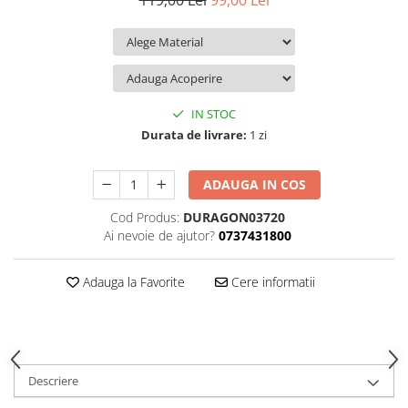
119,00 Lei
99,00 Lei
iQOO
Motorola
Opel
Itel
Nokia
Peugeot
Jolla
OnePlus
Porsche
Kyocera
Oppo
Renault
IN STOC
Lava
Oukitel
Seat
Durata de livrare:
1 zi
Leeco
Plum
Skoda
ADAUGA IN COS
Lenovo
Realme
Ssangyong
Cod Produs:
DURAGON03720
LG
Samsung
Subaru
Ai nevoie de ajutor?
0737431800
Maxwest
Sanko
Suzuki
Meizu
T-Mobile
Tesla
Adauga la Favorite
Cere informatii
Micromax
TCL
Toyota
Microsoft
Tecno
Volkswagen
Motorola
UGEE
Volvo
Descriere
Nio
Ulefone