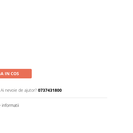
A IN COS
Ai nevoie de ajutor?
0737431800
informatii