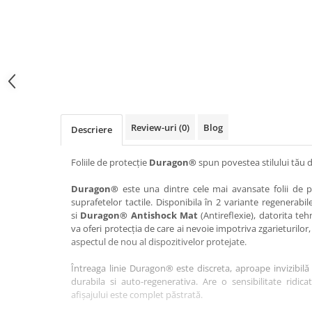
Haier
Huawei
Lexus
Skmei
Honor
HUION
Maserati
Suunto
HP
Icemobile
Mazda
The iHealth
HTC
Infinix
Mercedes-Benz
vivo
Huawei
itel
MG
Xiaomi
Icemobile
Lenovo
Mini Cooper
Review-uri
(0)
Blog
Descriere
Infinix
LG
Mitsubishi
Intex
Microsoft
Nissan
Foliile de protecție
Duragon®
spun povestea stilului tău d
iQOO
Motorola
Opel
Duragon®
este una dintre cele mai avansate folii de pr
suprafetelor tactile. Disponibila în 2 variante regenerabil
Itel
Nokia
Peugeot
si
Duragon® Antishock Mat
(Antireflexie), datorita teh
Jolla
OnePlus
Porsche
va oferi protecția de care ai nevoie impotriva zgarieturilor,
aspectul de nou al dispozitivelor protejate.
Kyocera
Oppo
Renault
Întreaga linie Duragon® este discreta, aproape invizibilă 
Lava
Oukitel
Seat
durabila si auto-regenerativa. Are o sensibilitate ridica
Leeco
Plum
Skoda
afișajului este complet păstrată.