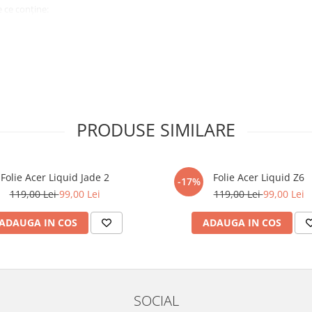
 ce conține:
ă cu modelul menționat în titlul
xperienta anterioara cu produse
PRODUSE SIMILARE
ului te vor ghida pas cu pas catre
tentie sporita in urmatoarele ore
ata, insa dispozitivul va fi complet
Folie Acer Liquid Jade 2
Folie Acer Liquid Z6
-17%
119,00 Lei
99,00 Lei
119,00 Lei
99,00 Lei
elul următor !
ADAUGA IN COS
ADAUGA IN COS
SOCIAL