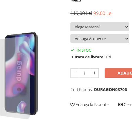
Meizu
119,00 Lei
99,00 Lei
IN STOC
Durata de livrare:
1 zi
ADAUG
Cod Produs:
DURAGON03706
Adauga la Favorite
Cere 