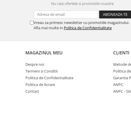
Nu rata ofertele si promotiile noastre
Panasonic
Zamolxe
Plum
ZTE
Vreau sa primesc newsletter cu promotiile magazinului.
Posh
Afla mai multe in
Politica de Confidentialitate
Qmobile
Razer
Realme
MAGAZINUL MEU
CLIENTI
Samsung
Despre noi
Metode de
Sharp
Termeni si Conditii
Politica d
Sonim
Politica de Confidentialitate
Garantia 
Politica de livrare
ANPC
Sony
Contact
ANPC - SA
T-mobile
TCL
Tecno
Ulefone