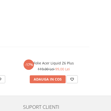
Folie Acer Liquid Z6 Plus
F
-17%
-17%
119,00 Lei
99,00 Lei
ADAUGA IN COS
AD
SUPORT CLIENTI