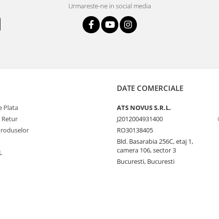
Urmareste-ne in social media
DATE COMERCIALE
 Plata
ATS NOVUS S.R.L.
e Retur
J2012004931400
Produselor
RO30138405
Bld. Basarabia 256C, etaj 1,
camera 106, sector 3
L
Bucuresti, Bucuresti