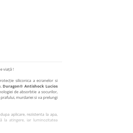
e viață !
otecție siliconica a ecranelor si
e,
Duragon® Antishock Lucios
nologiei de absorbtie a socurilor,
 prafului, murdariei si va prelungi
dupa aplicare, rezistenta la apa,
tă la atingere, iar luminozitatea