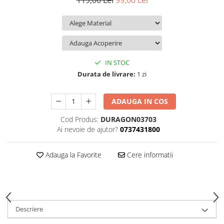
119,00 Lei
99,00 Lei
iQOO
Motorola
Opel
Itel
Nokia
Peugeot
Jolla
OnePlus
Porsche
Kyocera
Oppo
Renault
IN STOC
Lava
Oukitel
Seat
Durata de livrare:
1 zi
Leeco
Plum
Skoda
ADAUGA IN COS
Lenovo
Realme
Ssangyong
Cod Produs:
DURAGON03703
LG
Samsung
Subaru
Ai nevoie de ajutor?
0737431800
Maxwest
Sanko
Suzuki
Meizu
T-Mobile
Tesla
Adauga la Favorite
Cere informatii
Micromax
TCL
Toyota
Microsoft
Tecno
Volkswagen
Motorola
UGEE
Volvo
Descriere
Nio
Ulefone