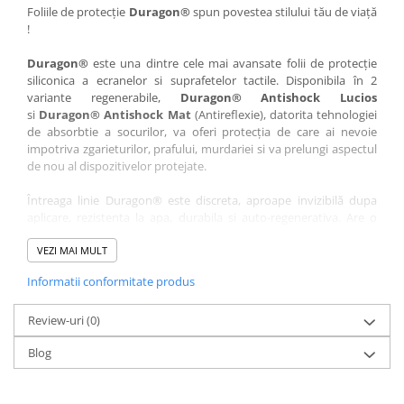
Nokia
Umidigi
Foliile de protecție
Duragon®
spun povestea stilului tău de viață
!
Nothing
verykool
Duragon®
este una dintre cele mai avansate folii de protecție
OnePlus
Vivo
siliconica a ecranelor si suprafetelor tactile. Disponibila în 2
Oppo
Vodafone
variante regenerabile,
Duragon® Antishock Lucios
si
Duragon® Antishock Mat
(Antireflexie), datorita tehnologiei
Orange
Wacom
de absorbtie a socurilor, va oferi protecția de care ai nevoie
Oukitel
Xiaomi
impotriva zgarieturilor, prafului, murdariei si va prelungi aspectul
de nou al dispozitivelor protejate.
Palm
Yezz
Întreaga linie Duragon® este discreta, aproape invizibilă dupa
Panasonic
Zamolxe
aplicare, rezistenta la apa, durabila si auto-regenerativa. Are o
Plum
ZTE
sensibilitate ridicată la atingere, iar luminozitatea afișajului este
complet păstrată.
VEZI MAI MULT
Posh
Informatii conformitate produs
Folia Duragon® vine insotita de un kit complet de instalare ce
Qmobile
conține:
Razer
Review-uri
1 x folie display
(0)
1 x șervețel microfibră
Realme
Blog
1 x mini spray gel
Samsung
1 x mini racletă
Fiecare folie este tăiată astfel încât să fie compatibilă cu modelul
Sharp