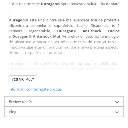
Nokia
Umidigi
Foliile de protecție
Duragon®
spun povestea stilului tău de viață
!
Nothing
verykool
Duragon®
este una dintre cele mai avansate folii de protecție
OnePlus
Vivo
siliconica a ecranelor si suprafetelor tactile. Disponibila în 2
Oppo
Vodafone
variante regenerabile,
Duragon® Antishock Lucios
si
Duragon® Antishock Mat
(Antireflexie), datorita tehnologiei
Orange
Wacom
de absorbtie a socurilor, va oferi protecția de care ai nevoie
Oukitel
Xiaomi
impotriva zgarieturilor, prafului, murdariei si va prelungi aspectul
de nou al dispozitivelor protejate.
Palm
Yezz
Întreaga linie Duragon® este discreta, aproape invizibilă dupa
Panasonic
Zamolxe
aplicare, rezistenta la apa, durabila si auto-regenerativa. Are o
Plum
ZTE
sensibilitate ridicată la atingere, iar luminozitatea afișajului este
complet păstrată.
VEZI MAI MULT
Posh
Informatii conformitate produs
Folia Duragon® vine insotita de un kit complet de instalare ce
Qmobile
conține:
Razer
Review-uri
1 x folie display
(0)
1 x șervețel microfibră
Realme
Blog
1 x mini spray gel
Samsung
1 x mini racletă
Fiecare folie este tăiată astfel încât să fie compatibilă cu modelul
Sharp