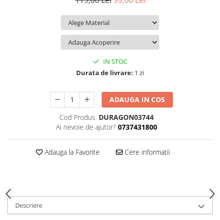
119,00 Lei
99,00 Lei
iQOO
Motorola
Opel
Itel
Nokia
Peugeot
Jolla
OnePlus
Porsche
Kyocera
Oppo
Renault
IN STOC
Lava
Oukitel
Seat
Durata de livrare:
1 zi
Leeco
Plum
Skoda
ADAUGA IN COS
Lenovo
Realme
Ssangyong
Cod Produs:
DURAGON03744
LG
Samsung
Subaru
Ai nevoie de ajutor?
0737431800
Maxwest
Sanko
Suzuki
Meizu
T-Mobile
Tesla
Adauga la Favorite
Cere informatii
Micromax
TCL
Toyota
Microsoft
Tecno
Volkswagen
Motorola
UGEE
Volvo
Descriere
Nio
Ulefone