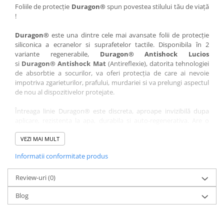
Nokia
Umidigi
Foliile de protecție
Duragon®
spun povestea stilului tău de viață
!
Nothing
verykool
Duragon®
este una dintre cele mai avansate folii de protecție
OnePlus
Vivo
siliconica a ecranelor si suprafetelor tactile. Disponibila în 2
Oppo
Vodafone
variante regenerabile,
Duragon® Antishock Lucios
si
Duragon® Antishock Mat
(Antireflexie), datorita tehnologiei
Orange
Wacom
de absorbtie a socurilor, va oferi protecția de care ai nevoie
Oukitel
Xiaomi
impotriva zgarieturilor, prafului, murdariei si va prelungi aspectul
de nou al dispozitivelor protejate.
Palm
Yezz
Întreaga linie Duragon® este discreta, aproape invizibilă dupa
Panasonic
Zamolxe
aplicare, rezistenta la apa, durabila si auto-regenerativa. Are o
Plum
ZTE
sensibilitate ridicată la atingere, iar luminozitatea afișajului este
complet păstrată.
VEZI MAI MULT
Posh
Informatii conformitate produs
Folia Duragon® vine insotita de un kit complet de instalare ce
Qmobile
conține:
Razer
Review-uri
1 x folie display
(0)
1 x șervețel microfibră
Realme
Blog
1 x mini spray gel
Samsung
1 x mini racletă
Fiecare folie este tăiată astfel încât să fie compatibilă cu modelul
Sharp