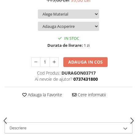
119,00 Lei
99,00 Lei
iQOO
Motorola
Opel
Itel
Nokia
Peugeot
Jolla
OnePlus
Porsche
Kyocera
Oppo
Renault
IN STOC
Lava
Oukitel
Seat
Durata de livrare:
1 zi
Leeco
Plum
Skoda
ADAUGA IN COS
Lenovo
Realme
Ssangyong
Cod Produs:
DURAGON03717
LG
Samsung
Subaru
Ai nevoie de ajutor?
0737431800
Maxwest
Sanko
Suzuki
Meizu
T-Mobile
Tesla
Adauga la Favorite
Cere informatii
Micromax
TCL
Toyota
Microsoft
Tecno
Volkswagen
Motorola
UGEE
Volvo
Descriere
Nio
Ulefone