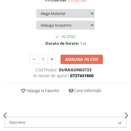
119,00 Lei
99,00 Lei
iQOO
Motorola
Opel
Itel
Nokia
Peugeot
Jolla
OnePlus
Porsche
Kyocera
Oppo
Renault
IN STOC
Lava
Oukitel
Seat
Durata de livrare:
1 zi
Leeco
Plum
Skoda
ADAUGA IN COS
Lenovo
Realme
Ssangyong
Cod Produs:
DURAGON03723
LG
Samsung
Subaru
Ai nevoie de ajutor?
0737431800
Maxwest
Sanko
Suzuki
Meizu
T-Mobile
Tesla
Adauga la Favorite
Cere informatii
Micromax
TCL
Toyota
Microsoft
Tecno
Volkswagen
Motorola
UGEE
Volvo
Descriere
Nio
Ulefone