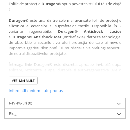
Nokia
Umidigi
Foliile de protecție
Duragon®
spun povestea stilului tău de viață
!
Nothing
verykool
Duragon®
este una dintre cele mai avansate folii de protecție
OnePlus
Vivo
siliconica a ecranelor si suprafetelor tactile. Disponibila în 2
Oppo
Vodafone
variante regenerabile,
Duragon® Antishock Lucios
si
Duragon® Antishock Mat
(Antireflexie), datorita tehnologiei
Orange
Wacom
de absorbtie a socurilor, va oferi protecția de care ai nevoie
Oukitel
Xiaomi
impotriva zgarieturilor, prafului, murdariei si va prelungi aspectul
de nou al dispozitivelor protejate.
Palm
Yezz
Întreaga linie Duragon® este discreta, aproape invizibilă dupa
Panasonic
Zamolxe
aplicare, rezistenta la apa, durabila si auto-regenerativa. Are o
Plum
ZTE
sensibilitate ridicată la atingere, iar luminozitatea afișajului este
complet păstrată.
VEZI MAI MULT
Posh
Informatii conformitate produs
Folia Duragon® vine insotita de un kit complet de instalare ce
Qmobile
conține:
Razer
Review-uri
1 x folie display
(0)
1 x șervețel microfibră
Realme
Blog
1 x mini spray gel
Samsung
1 x mini racletă
Fiecare folie este tăiată astfel încât să fie compatibilă cu modelul
Sharp