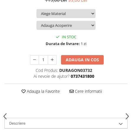
119,00 Lei
99,00 Lei
iQOO
Motorola
Opel
Itel
Nokia
Peugeot
Jolla
OnePlus
Porsche
Kyocera
Oppo
Renault
IN STOC
Lava
Oukitel
Seat
Durata de livrare:
1 zi
Leeco
Plum
Skoda
ADAUGA IN COS
Lenovo
Realme
Ssangyong
Cod Produs:
DURAGON03732
LG
Samsung
Subaru
Ai nevoie de ajutor?
0737431800
Maxwest
Sanko
Suzuki
Meizu
T-Mobile
Tesla
Adauga la Favorite
Cere informatii
Micromax
TCL
Toyota
Microsoft
Tecno
Volkswagen
Motorola
UGEE
Volvo
Descriere
Nio
Ulefone