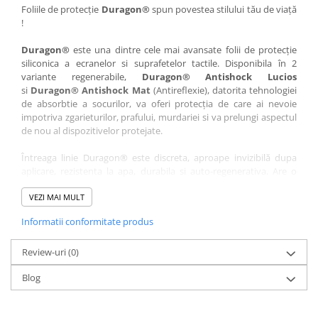
Nokia
Umidigi
Foliile de protecție
Duragon®
spun povestea stilului tău de viață
!
Nothing
verykool
Duragon®
este una dintre cele mai avansate folii de protecție
OnePlus
Vivo
siliconica a ecranelor si suprafetelor tactile. Disponibila în 2
Oppo
Vodafone
variante regenerabile,
Duragon® Antishock Lucios
si
Duragon® Antishock Mat
(Antireflexie), datorita tehnologiei
Orange
Wacom
de absorbtie a socurilor, va oferi protecția de care ai nevoie
Oukitel
Xiaomi
impotriva zgarieturilor, prafului, murdariei si va prelungi aspectul
de nou al dispozitivelor protejate.
Palm
Yezz
Întreaga linie Duragon® este discreta, aproape invizibilă dupa
Panasonic
Zamolxe
aplicare, rezistenta la apa, durabila si auto-regenerativa. Are o
Plum
ZTE
sensibilitate ridicată la atingere, iar luminozitatea afișajului este
complet păstrată.
VEZI MAI MULT
Posh
Informatii conformitate produs
Folia Duragon® vine insotita de un kit complet de instalare ce
Qmobile
conține:
Razer
Review-uri
1 x folie display
(0)
1 x șervețel microfibră
Realme
Blog
1 x mini spray gel
Samsung
1 x mini racletă
Fiecare folie este tăiată astfel încât să fie compatibilă cu modelul
Sharp