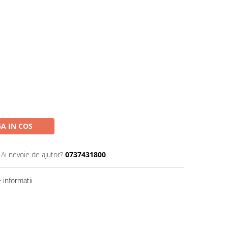
A IN COS
Ai nevoie de ajutor?
0737431800
informatii