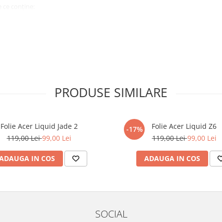
 ce conține:
ă cu modelul menționat în titlul
xperienta anterioara cu produse
PRODUSE SIMILARE
ului te vor ghida pas cu pas catre
tentie sporita in urmatoarele ore
ata, insa dispozitivul va fi complet
Folie Acer Liquid Jade 2
Folie Acer Liquid Z6
-17%
119,00 Lei
99,00 Lei
119,00 Lei
99,00 Lei
elul următor !
ADAUGA IN COS
ADAUGA IN COS
SOCIAL