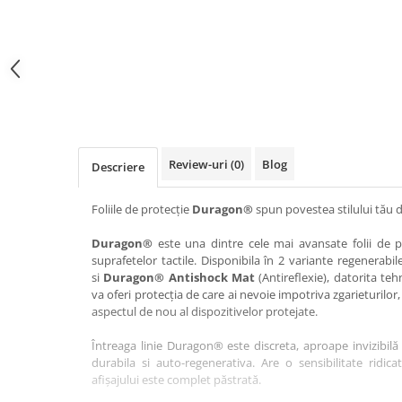
Haier
Huawei
Lexus
Skmei
Honor
HUION
Maserati
Suunto
HP
Icemobile
Mazda
The iHealth
HTC
Infinix
Mercedes-Benz
vivo
Huawei
itel
MG
Xiaomi
Icemobile
Lenovo
Mini Cooper
Review-uri
(0)
Blog
Descriere
Infinix
LG
Mitsubishi
Intex
Microsoft
Nissan
Foliile de protecție
Duragon®
spun povestea stilului tău d
iQOO
Motorola
Opel
Duragon®
este una dintre cele mai avansate folii de pr
suprafetelor tactile. Disponibila în 2 variante regenerabil
Itel
Nokia
Peugeot
si
Duragon® Antishock Mat
(Antireflexie), datorita teh
Jolla
OnePlus
Porsche
va oferi protecția de care ai nevoie impotriva zgarieturilor,
aspectul de nou al dispozitivelor protejate.
Kyocera
Oppo
Renault
Întreaga linie Duragon® este discreta, aproape invizibilă 
Lava
Oukitel
Seat
durabila si auto-regenerativa. Are o sensibilitate ridica
Leeco
Plum
Skoda
afișajului este complet păstrată.