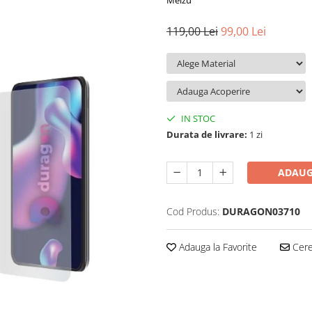
Meizu
119,00 Lei
99,00 Lei
IN STOC
Durata de livrare:
1 zi
ADAUG
Cod Produs:
DURAGON03710
Adauga la Favorite
Cere 