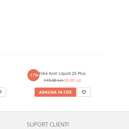
Folie Acer Liquid Z6 Plus
F
-17%
-17%
119,00 Lei
99,00 Lei
ADAUGA IN COS
AD
SUPORT CLIENTI