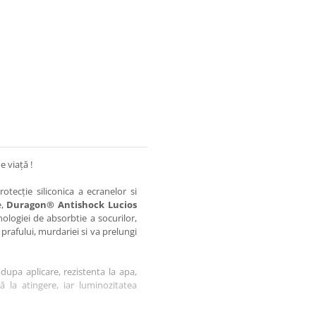
e viață !
otecție siliconica a ecranelor si
e,
Duragon® Antishock Lucios
nologiei de absorbtie a socurilor,
 prafului, murdariei si va prelungi
dupa aplicare, rezistenta la apa,
tă la atingere, iar luminozitatea