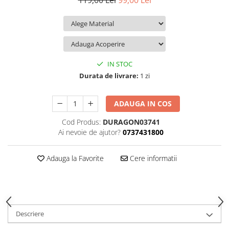
119,00 Lei
99,00 Lei
iQOO
Motorola
Opel
Itel
Nokia
Peugeot
Jolla
OnePlus
Porsche
Kyocera
Oppo
Renault
IN STOC
Lava
Oukitel
Seat
Durata de livrare:
1 zi
Leeco
Plum
Skoda
ADAUGA IN COS
Lenovo
Realme
Ssangyong
Cod Produs:
DURAGON03741
LG
Samsung
Subaru
Ai nevoie de ajutor?
0737431800
Maxwest
Sanko
Suzuki
Meizu
T-Mobile
Tesla
Adauga la Favorite
Cere informatii
Micromax
TCL
Toyota
Microsoft
Tecno
Volkswagen
Motorola
UGEE
Volvo
Descriere
Nio
Ulefone