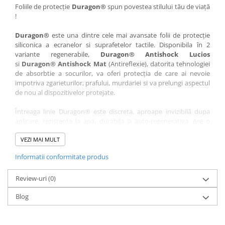
Nokia
Umidigi
Foliile de protecție
Duragon®
spun povestea stilului tău de viață
!
Nothing
verykool
Duragon®
este una dintre cele mai avansate folii de protecție
OnePlus
Vivo
siliconica a ecranelor si suprafetelor tactile. Disponibila în 2
Oppo
Vodafone
variante regenerabile,
Duragon® Antishock Lucios
si
Duragon® Antishock Mat
(Antireflexie), datorita tehnologiei
Orange
Wacom
de absorbtie a socurilor, va oferi protecția de care ai nevoie
Oukitel
Xiaomi
impotriva zgarieturilor, prafului, murdariei si va prelungi aspectul
de nou al dispozitivelor protejate.
Palm
Yezz
Întreaga linie Duragon® este discreta, aproape invizibilă dupa
Panasonic
Zamolxe
aplicare, rezistenta la apa, durabila si auto-regenerativa. Are o
Plum
ZTE
sensibilitate ridicată la atingere, iar luminozitatea afișajului este
complet păstrată.
VEZI MAI MULT
Posh
Informatii conformitate produs
Folia Duragon® vine insotita de un kit complet de instalare ce
Qmobile
conține:
Razer
Review-uri
1 x folie display
(0)
1 x șervețel microfibră
Realme
Blog
1 x mini spray gel
Samsung
1 x mini racletă
Fiecare folie este tăiată astfel încât să fie compatibilă cu modelul
Sharp