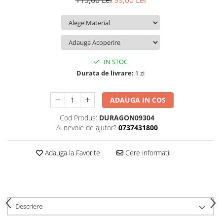
119,00 Lei
99,00 Lei
iQOO
Motorola
Opel
Itel
Nokia
Peugeot
Jolla
OnePlus
Porsche
Kyocera
Oppo
Renault
IN STOC
Lava
Oukitel
Seat
Durata de livrare:
1 zi
Leeco
Plum
Skoda
ADAUGA IN COS
Lenovo
Realme
Ssangyong
Cod Produs:
DURAGON09304
LG
Samsung
Subaru
Ai nevoie de ajutor?
0737431800
Maxwest
Sanko
Suzuki
Meizu
T-Mobile
Tesla
Adauga la Favorite
Cere informatii
Micromax
TCL
Toyota
Microsoft
Tecno
Volkswagen
Motorola
UGEE
Volvo
Descriere
Nio
Ulefone