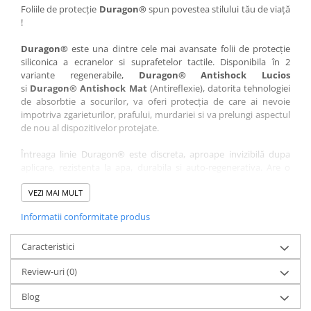
Nokia
Umidigi
Foliile de protecție
Duragon®
spun povestea stilului tău de viață
!
Nothing
verykool
Duragon®
este una dintre cele mai avansate folii de protecție
OnePlus
Vivo
siliconica a ecranelor si suprafetelor tactile. Disponibila în 2
Oppo
Vodafone
variante regenerabile,
Duragon® Antishock Lucios
si
Duragon® Antishock Mat
(Antireflexie), datorita tehnologiei
Orange
Wacom
de absorbtie a socurilor, va oferi protecția de care ai nevoie
Oukitel
Xiaomi
impotriva zgarieturilor, prafului, murdariei si va prelungi aspectul
de nou al dispozitivelor protejate.
Palm
Yezz
Întreaga linie Duragon® este discreta, aproape invizibilă dupa
Panasonic
Zamolxe
aplicare, rezistenta la apa, durabila si auto-regenerativa. Are o
Plum
ZTE
sensibilitate ridicată la atingere, iar luminozitatea afișajului este
complet păstrată.
VEZI MAI MULT
Posh
Informatii conformitate produs
Folia Duragon® vine insotita de un kit complet de instalare ce
Qmobile
conține:
Razer
Caracteristici
1 x folie display
1 x șervețel microfibră
Realme
Review-uri
(0)
1 x mini spray gel
Samsung
1 x mini racletă
Blog
Fiecare folie este tăiată astfel încât să fie compatibilă cu modelul
Sharp