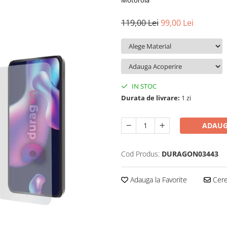
Motorola
119,00 Lei
99,00 Lei
IN STOC
Durata de livrare:
1 zi
ADAUG
Cod Produs:
DURAGON03443
Adauga la Favorite
Cere 