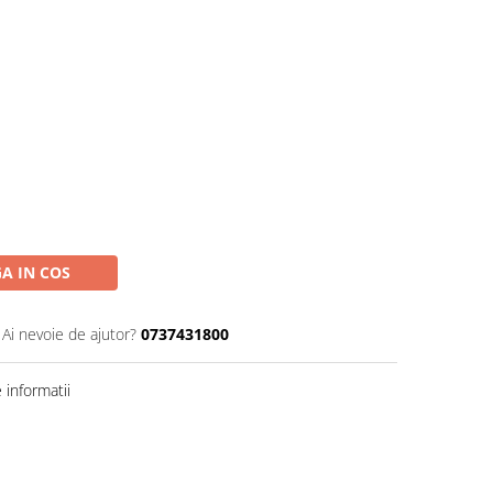
A IN COS
Ai nevoie de ajutor?
0737431800
informatii