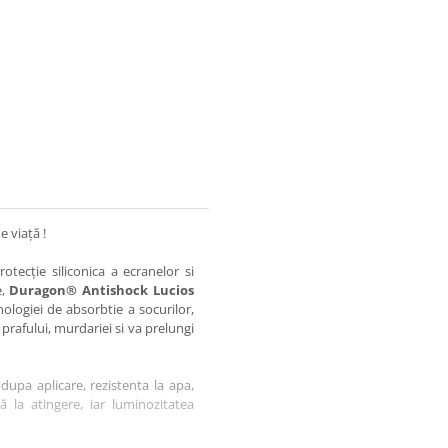
e viață !
otecție siliconica a ecranelor si
e,
Duragon® Antishock Lucios
nologiei de absorbtie a socurilor,
 prafului, murdariei si va prelungi
dupa aplicare, rezistenta la apa,
tă la atingere, iar luminozitatea