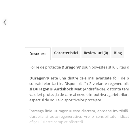
Haier
Huawei
Lexus
Skmei
Honor
HUION
Maserati
Suunto
HP
Icemobile
Mazda
The iHealth
HTC
Infinix
Mercedes-Benz
vivo
Huawei
itel
MG
Xiaomi
Icemobile
Lenovo
Mini Cooper
Caracteristici
Review-uri
(0)
Blog
Descriere
Infinix
LG
Mitsubishi
Intex
Microsoft
Nissan
Foliile de protecție
Duragon®
spun povestea stilului tău d
iQOO
Motorola
Opel
Duragon®
este una dintre cele mai avansate folii de pr
suprafetelor tactile. Disponibila în 2 variante regenerabil
Itel
Nokia
Peugeot
si
Duragon® Antishock Mat
(Antireflexie), datorita teh
Jolla
OnePlus
Porsche
va oferi protecția de care ai nevoie impotriva zgarieturilor,
aspectul de nou al dispozitivelor protejate.
Kyocera
Oppo
Renault
Întreaga linie Duragon® este discreta, aproape invizibilă 
Lava
Oukitel
Seat
durabila si auto-regenerativa. Are o sensibilitate ridica
Leeco
Plum
Skoda
afișajului este complet păstrată.