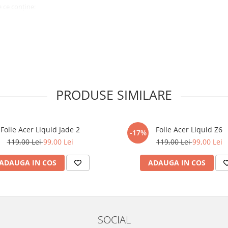
 ce conține:
ă cu modelul menționat în titlul
xperienta anterioara cu produse
PRODUSE SIMILARE
ului te vor ghida pas cu pas catre
tentie sporita in urmatoarele ore
ata, insa dispozitivul va fi complet
Folie Acer Liquid Jade 2
Folie Acer Liquid Z6
-17%
119,00 Lei
99,00 Lei
119,00 Lei
99,00 Lei
elul următor !
ADAUGA IN COS
ADAUGA IN COS
SOCIAL