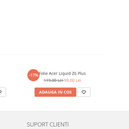
Folie Acer Liquid Z6 Plus
F
-17%
-17%
119,00 Lei
99,00 Lei
ADAUGA IN COS
AD
SUPORT CLIENTI