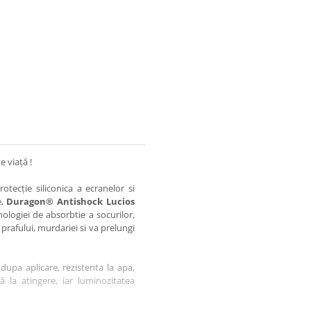
e viață !
otecție siliconica a ecranelor si
e,
Duragon® Antishock Lucios
nologiei de absorbtie a socurilor,
 prafului, murdariei si va prelungi
dupa aplicare, rezistenta la apa,
tă la atingere, iar luminozitatea