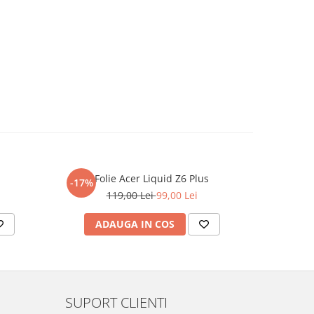
Folie Acer Liquid Z6 Plus
F
-17%
-17%
119,00 Lei
99,00 Lei
ADAUGA IN COS
AD
SUPORT CLIENTI