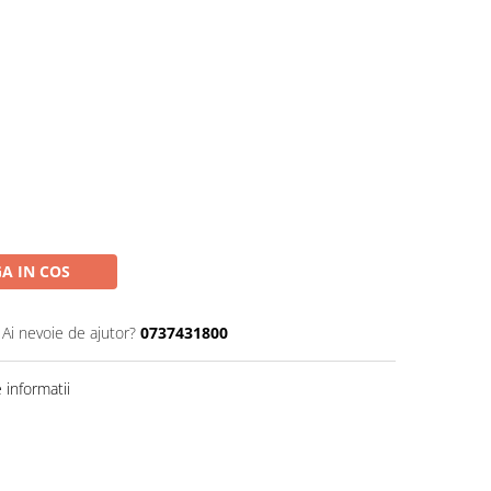
A IN COS
Ai nevoie de ajutor?
0737431800
informatii