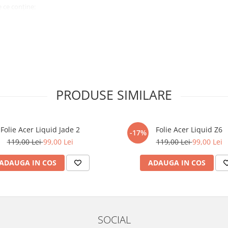
 ce conține:
ă cu modelul menționat în titlul
xperienta anterioara cu produse
PRODUSE SIMILARE
ului te vor ghida pas cu pas catre
tentie sporita in urmatoarele ore
ata, insa dispozitivul va fi complet
Folie Acer Liquid Jade 2
Folie Acer Liquid Z6
-17%
119,00 Lei
99,00 Lei
119,00 Lei
99,00 Lei
elul următor !
ADAUGA IN COS
ADAUGA IN COS
SOCIAL