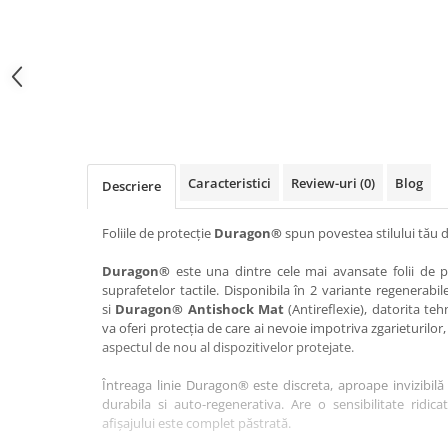
Haier
Huawei
Lexus
Skmei
Honor
HUION
Maserati
Suunto
HP
Icemobile
Mazda
The iHealth
HTC
Infinix
Mercedes-Benz
vivo
Huawei
itel
MG
Xiaomi
Icemobile
Lenovo
Mini Cooper
Caracteristici
Review-uri
(0)
Blog
Descriere
Infinix
LG
Mitsubishi
Intex
Microsoft
Nissan
Foliile de protecție
Duragon®
spun povestea stilului tău d
iQOO
Motorola
Opel
Duragon®
este una dintre cele mai avansate folii de pr
suprafetelor tactile. Disponibila în 2 variante regenerabil
Itel
Nokia
Peugeot
si
Duragon® Antishock Mat
(Antireflexie), datorita teh
Jolla
OnePlus
Porsche
va oferi protecția de care ai nevoie impotriva zgarieturilor,
aspectul de nou al dispozitivelor protejate.
Kyocera
Oppo
Renault
Întreaga linie Duragon® este discreta, aproape invizibilă 
Lava
Oukitel
Seat
durabila si auto-regenerativa. Are o sensibilitate ridica
Leeco
Plum
Skoda
afișajului este complet păstrată.