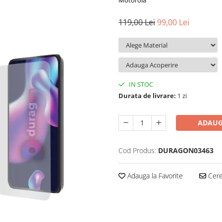
Motorola
119,00 Lei
99,00 Lei
IN STOC
Durata de livrare:
1 zi
ADAUG
Cod Produs:
DURAGON03463
Adauga la Favorite
Cere 