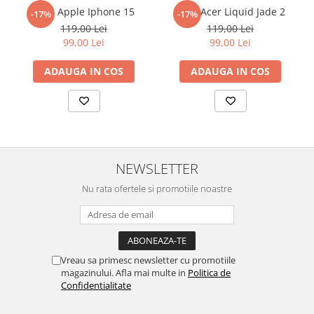
reusita. Se recomanda totusi o manipulare cu atentie sporita in
Folie Apple Iphone 15
Folie Acer Liquid Jade 2
-17%
-17%
Sonim
urmatoarele ore dupa instalare, astfel incat folia sa se stabilizeze
119,00 Lei
119,00 Lei
pe suprafata, insa dispozitivul va fi complet functional.
Sony
99,00 Lei
99,00 Lei
Cu acoperirea
Duragon®
, protectia ecranului trece la nivelul
T-mobile
ADAUGA IN COS
ADAUGA IN COS
următor !
TCL
Tecno
Ulefone
Unnecto
NEWSLETTER
Verykool
Nu rata ofertele si promotiile noastre
Vivo
Vodafone
Wiko
Xiaomi
Vreau sa primesc newsletter cu promotiile
magazinului. Afla mai multe in
Politica de
Xolo
Confidentialitate
Yezz