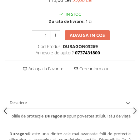
119,00 Lei
99,00 Lei
iQOO
Motorola
Opel
IN STOC
Itel
Nokia
Peugeot
Durata de livrare:
1 zi
Jolla
OnePlus
Porsche
ADAUGA IN COS
Kyocera
Oppo
Renault
Lava
Oukitel
Seat
Cod Produs:
DURAGON03269
Ai nevoie de ajutor?
0737431800
Leeco
Plum
Skoda
Lenovo
Realme
Ssangyong
Adauga la Favorite
Cere informatii
LG
Samsung
Subaru
Maxwest
Sanko
Suzuki
Meizu
T-Mobile
Tesla
Descriere
Micromax
TCL
Toyota
Microsoft
Tecno
Volkswagen
Foliile de protecție
Duragon®
spun povestea stilului tău de viață
!
Motorola
UGEE
Volvo
Nio
Ulefone
Duragon®
este una dintre cele mai avansate folii de protecție
siliconica a ecranelor si suprafetelor tactile. Disponibila în 2