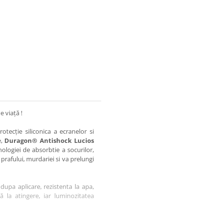
e viață !
otecție siliconica a ecranelor si
e,
Duragon® Antishock Lucios
nologiei de absorbtie a socurilor,
 prafului, murdariei si va prelungi
dupa aplicare, rezistenta la apa,
tă la atingere, iar luminozitatea