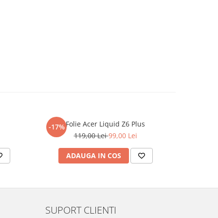
Folie Acer Liquid Z6 Plus
F
-17%
-17%
119,00 Lei
99,00 Lei
ADAUGA IN COS
AD
SUPORT CLIENTI