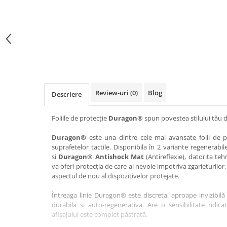
Haier
Huawei
Lexus
Skmei
Honor
HUION
Maserati
Suunto
HP
Icemobile
Mazda
The iHealth
HTC
Infinix
Mercedes-Benz
vivo
Huawei
itel
MG
Xiaomi
Icemobile
Lenovo
Mini Cooper
Review-uri
(0)
Blog
Descriere
Infinix
LG
Mitsubishi
Intex
Microsoft
Nissan
Foliile de protecție
Duragon®
spun povestea stilului tău d
iQOO
Motorola
Opel
Duragon®
este una dintre cele mai avansate folii de pr
suprafetelor tactile. Disponibila în 2 variante regenerabil
Itel
Nokia
Peugeot
si
Duragon® Antishock Mat
(Antireflexie), datorita teh
Jolla
OnePlus
Porsche
va oferi protecția de care ai nevoie impotriva zgarieturilor,
aspectul de nou al dispozitivelor protejate.
Kyocera
Oppo
Renault
Întreaga linie Duragon® este discreta, aproape invizibilă 
Lava
Oukitel
Seat
durabila si auto-regenerativa. Are o sensibilitate ridica
Leeco
Plum
Skoda
afișajului este complet păstrată.