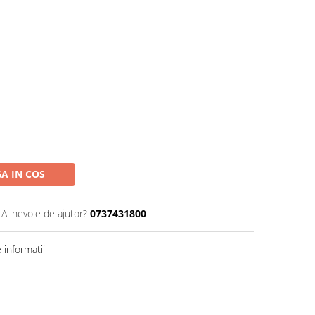
A IN COS
Ai nevoie de ajutor?
0737431800
informatii