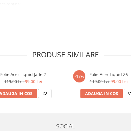
 ce conține:
ă cu modelul menționat în titlul
xperienta anterioara cu produse
PRODUSE SIMILARE
ului te vor ghida pas cu pas catre
tentie sporita in urmatoarele ore
ata, insa dispozitivul va fi complet
Folie Acer Liquid Jade 2
Folie Acer Liquid Z6
-17%
119,00 Lei
99,00 Lei
119,00 Lei
99,00 Lei
elul următor !
ADAUGA IN COS
ADAUGA IN COS
SOCIAL