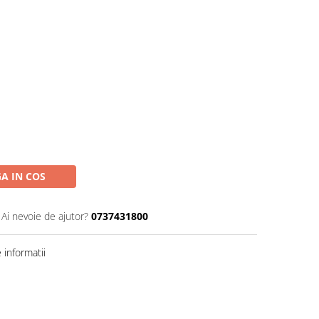
A IN COS
Ai nevoie de ajutor?
0737431800
informatii