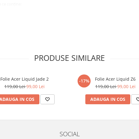
 ce conține:
ă cu modelul menționat în titlul
xperienta anterioara cu produse
PRODUSE SIMILARE
ului te vor ghida pas cu pas catre
tentie sporita in urmatoarele ore
ata, insa dispozitivul va fi complet
Folie Acer Liquid Jade 2
Folie Acer Liquid Z6
-17%
119,00 Lei
99,00 Lei
119,00 Lei
99,00 Lei
elul următor !
ADAUGA IN COS
ADAUGA IN COS
SOCIAL