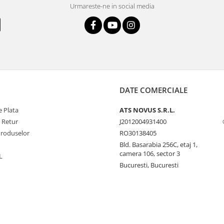
Urmareste-ne in social media
DATE COMERCIALE
 Plata
ATS NOVUS S.R.L.
e Retur
J2012004931400
Produselor
RO30138405
Bld. Basarabia 256C, etaj 1,
camera 106, sector 3
L
Bucuresti, Bucuresti