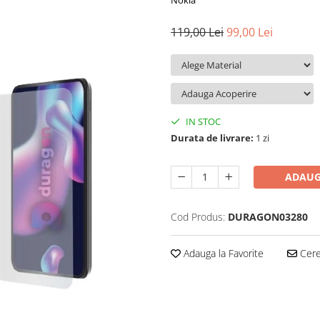
Nokia
119,00 Lei
99,00 Lei
IN STOC
Durata de livrare:
1 zi
ADAUG
Cod Produs:
DURAGON03280
Adauga la Favorite
Cere 