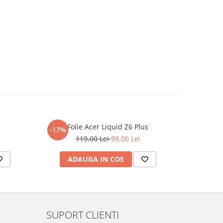
Folie Acer Liquid Z6 Plus
F
-17%
-17%
119,00 Lei
99,00 Lei
ADAUGA IN COS
AD
SUPORT CLIENTI