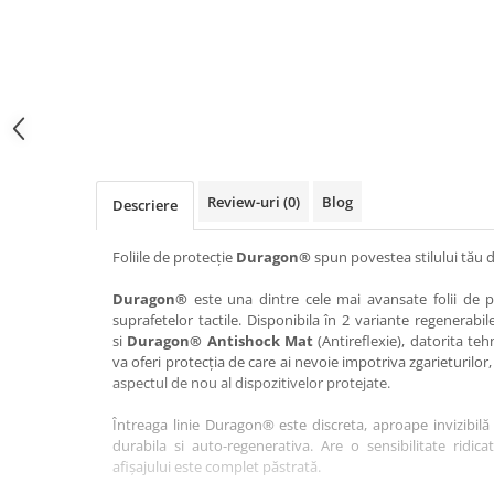
Haier
Huawei
Lexus
Skmei
Honor
HUION
Maserati
Suunto
HP
Icemobile
Mazda
The iHealth
HTC
Infinix
Mercedes-Benz
vivo
Huawei
itel
MG
Xiaomi
Icemobile
Lenovo
Mini Cooper
Review-uri
(0)
Blog
Descriere
Infinix
LG
Mitsubishi
Intex
Microsoft
Nissan
Foliile de protecție
Duragon®
spun povestea stilului tău d
iQOO
Motorola
Opel
Duragon®
este una dintre cele mai avansate folii de pr
suprafetelor tactile. Disponibila în 2 variante regenerabil
Itel
Nokia
Peugeot
si
Duragon® Antishock Mat
(Antireflexie), datorita teh
Jolla
OnePlus
Porsche
va oferi protecția de care ai nevoie impotriva zgarieturilor,
aspectul de nou al dispozitivelor protejate.
Kyocera
Oppo
Renault
Întreaga linie Duragon® este discreta, aproape invizibilă 
Lava
Oukitel
Seat
durabila si auto-regenerativa. Are o sensibilitate ridica
Leeco
Plum
Skoda
afișajului este complet păstrată.