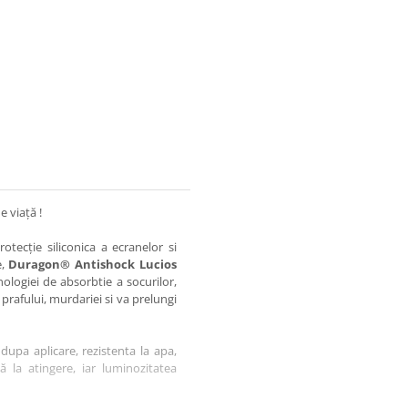
e viață !
otecție siliconica a ecranelor si
e,
Duragon® Antishock Lucios
nologiei de absorbtie a socurilor,
 prafului, murdariei si va prelungi
dupa aplicare, rezistenta la apa,
tă la atingere, iar luminozitatea