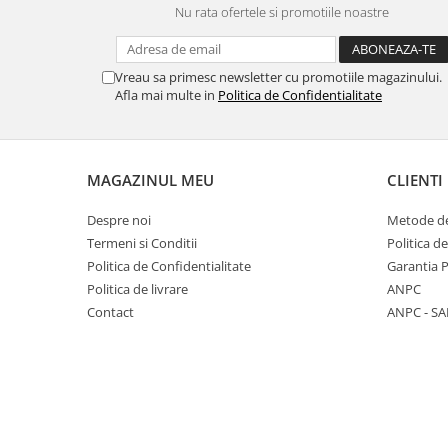
Nu rata ofertele si promotiile noastre
Panasonic
Zamolxe
Plum
ZTE
Vreau sa primesc newsletter cu promotiile magazinului.
Posh
Afla mai multe in
Politica de Confidentialitate
Qmobile
Razer
Realme
MAGAZINUL MEU
CLIENTI
Samsung
Despre noi
Metode de
Sharp
Termeni si Conditii
Politica d
Sonim
Politica de Confidentialitate
Garantia 
Politica de livrare
ANPC
Sony
Contact
ANPC - SA
T-mobile
TCL
Tecno
Ulefone